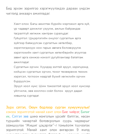
Бид эрхэм зорилгоо хэрэгжүүлэхдээ дараах үндсэн
чиглэлд анхаарч ажилладаг.
Хамт олон: Багш ажилтан бүрийн мэргэжил арга зүй,
ур чадварт дэмжлэг үзүүлж, ажлын байрандаа
тасралтгүй хөгжиж хамтран суралцдаг.
Гүйцэтгэл: Цэцэрлэгийн онцлог сургалтын арга
зүйгээр баяжуулсан сургалтын хөтөлбөр,
хэрэглэгдэхүүн ном гарын авлага боловсруулж
хэрэглэхийн хамт сургалтын хөтөлбөрийн агуулгаа
эвент арга хэмжээ нэмэлт дугуйлангаар бататгаж
ажилладаг.
Сургалтын орчин: Хүүхдэд ээлтэй эрүүл, хэрэгцээнд
нийцсэн сургалтын орчин, тоног төхөөрөмж техник
хэрэгсэл, тоглоом наадгай бүхий хөгжлийн орчин
бүрдүүлсэн.
Эрүүл хоол хүнс: Шим тэжээлтэй эрүүл хоол хүнсээр
үйлчилж, зөв хооллох соёл болон эрүүл дадал
хэвшилд сургадаг.
Зүрх сэтгэл, Оюун бодлоор сурган хүмүүжүүлье!
хэмээх зорилготой манай хамт олон
Бие чийрэг,
Билиг
их
,
Сэтгэл зөв
шинэ монголын үрсийг бэлтгэх, насан
туршийн чанартай боловсролын суурь чадварыг
эзэмшүүлэх “Жишиг цэцэрлэг”-г томьёолж түүчээлэх
зорилготой. Манай хамт олон өнгөрсөн 9 жилд