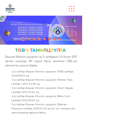
Т
О
В
Ч
Т
А
Н
И
Л
Ц
У
У
Л
Г
А
Бяцхан Монгол цэцэрлэг нь 5 салбарын 24 бүлэг, 600
орчим хүүхдэд 80 гаруй багш ажилтан СӨБ-ын
үйлчилгээ үзүүлж байна.
1-р салбар Бяцхан Монгол цэцэрлэг (ТӨВ салбар)
2016.09.01
-нд
2-р салбар Бяцхан Монгол цэцэрлэг (Жапан Таун
салбар ) 2017.11.06-нд
3-р салбар Бяцхан Монгол цэцэрлэг (Сөүл Гарден
салбар) 2021.01.01-нд
4-р салбар Бяцхан Монгол цэцэрлэг (Вега Сити
салбар)
2023.09.01
-нд
5-р салбар Бяцхан Монгол цэцэрлэг (Зайсан-
Морьтон салбар)
2026.01.10
-нд тус тус нээгдэж үйл
ажиллагаагаа явуулж байна.