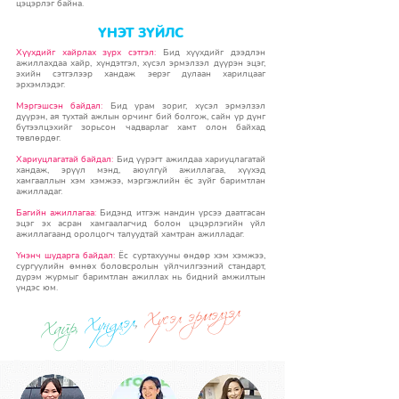
цэцэрлэг байна.
ҮНЭТ ЗҮЙЛС
Хүүхдийг хайрлах зүрх сэтгэл:
Бид хүүхдийг дээдлэн
ажиллахдаа хайр, хүндэтгэл, хүсэл эрмэлзэл дүүрэн эцэг,
эхийн сэтгэлээр хандаж эерэг дулаан харилцааг
эрхэмлэдэг.
Мэргэшсэн байдал:
Бид урам зориг, хүсэл эрмэлзэл
дүүрэн, ая тухтай ажлын орчинг бий болгож, сайн үр дүнг
бүтээлцэхийг зорьсон чадварлаг хамт олон байхад
төвлөрдөг.
Хариуцлагатай байдал:
Бид үүрэгт ажилдаа хариуцлагатай
хандаж, эрүүл мэнд, аюулгүй ажиллагаа, хүүхэд
хамгааллын хэм хэмжээ, мэргэжлийн ёс зүйг баримтлан
ажилладаг.
Багийн ажиллагаа:
Бидэнд итгэж нандин үрсээ даатгасан
эцэг эх асран хамгаалагчид болон цэцэрлэгийн үйл
ажиллагаанд оролцогч талуудтай хамтран ажилладаг.
Үнэнч шударга байдал:
Ёс суртахууны өндөр хэм хэмжээ,
сургуулийн өмнөх боловсролын үйлчилгээний стандарт,
дүрэм журмыг баримтлан ажиллах нь бидний амжилтын
Хүсэл эрмэлзэл
үндэс юм.
,
Хүндлэл
Хайр,