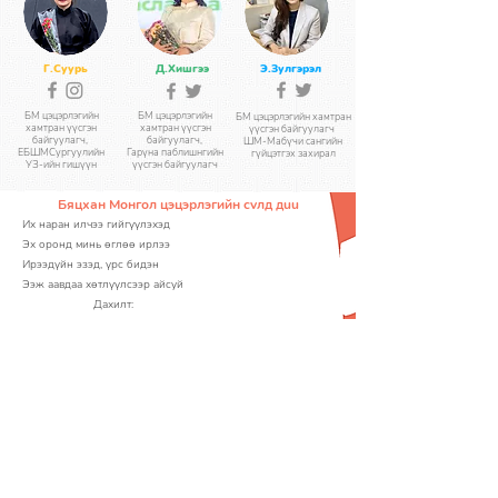
Г.Суурь
Д.Хишгээ
Э.Зулгэрэл
БМ цэцэрлэгийн
БМ цэцэрлэгийн
БМ цэцэрлэгийн хамтран
хамтран үүсгэн
хамтран үүсгэн
үүсгэн байгуулагч
байгуулагч,
байгуулагч,
ШМ-Мабүчи сангийн
ЕБШМСургуулийн
Гарүна паблишнгийн
гүйцэтгэх захирал
УЗ-ийн гишүүн
үүсгэн байгуулагч
Бяцхан Монгол цэцэрлэгийн сvлд дuu
Их наран илчээ гийгүүлэхэд
Эх оронд минь өглөө ирлээ
Ирээдүйн эзэд, үрс бидэн
Ээж аавдаа хөтлүүлсээр айсуй
Дахилт:
Гэгээн өглөө яарсаар л ирдэг
Гэрэлт багачуудын хайртай өргөө
Бялхсан хөгжөөн, энэрлээр дүүрэн
Бяцхан Монгол бидний л цэцэрлэг
Найзуудаа санаад ангидаа цуглахдаа
Найраг шүлгээ цээжлээд ирнэ
Дуу хуур хөгжим наадгайтай
Дурсамж дүүрэн бидний ордон
Тоглоомоо үгүйлээд хүрээд ирэхэд