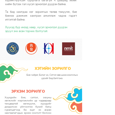
хуримтлуулсан туршлага багагүй ч цаашид ихийг
хийж бүтээх гал хүсэл эрмэлзэл дүүрэн байна.
Та бид хамтдаа нэг зорилгын төлөө тэмүүлж, бие
биенээ дэмжиж хамтран ажиллаж чадна гэдэгт
итгэлтэй байна.
Хүүхэд бүр инээд хөөр, хүсэл эрмэлзэл дүүрэн
эрүүл энх өсөн торних болтугай.
ХЭТИЙН ЗОРИЛГО
Бие чийрэг, Билиг их, Сэтгэл зөв шинэ монголын
үрсийг бид бэлтгэнэ.
ЭРХЭМ ЗОРИЛГО
Хүүхдийн бие, сэтгэл, оюуны
хөгжлийг мэргэжлийн ур чадвараар
тэнцвэртэй хөгжүүлж, хүүхдийг
дээдэлсэн үйлчилгээ бүхий багш
суралцагчид ба эцэг эх асран
хамгаалагчдын эрхэм сонголт болсон