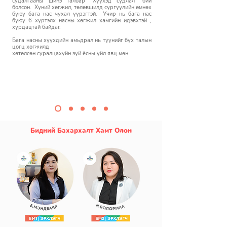
судалгааны шинэ талбар “Хүүхэд судлал” бий
болсон. Хүний хөгжил, төлөвшилд сургуулийн өмнөх
буюу бага нас чухал үүрэгтэй. Учир нь бага нас
буюу 6 хүртэлх насны хөгжил хамгийн идэвхтэй ,
хурдацтай байдаг.
Бага насны хүүхдийн амьдрал нь түүнийг бүх талын
цогц хөгжилд
хөтөлсөн суралцахуйн зүй ёсны үйл явц мөн.
Бидний Бахархалт Хамт Олон