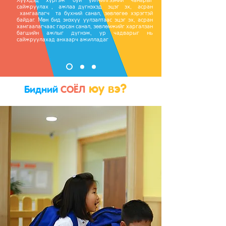
Хүүхдэд хүргэж буй үйлчилгээний чанарыг
сайжруулах , ажлаа дүгнэхэд эцэг эх, асран
хамгаалагч та бүхний санал, зөвлөгөө хэрэгтэй
байдаг. Мөн бид энэхүү уулзалтаас эцэг эх, асран
хамгаалагчаас гарсан санал, зөвлөмжийг харгалзан
багшийн ажлыг дүгнэж, ур чадварыг нь
сайжруулахад анхаарч ажилладаг
юу
вэ?
Бидний
СОЁЛ