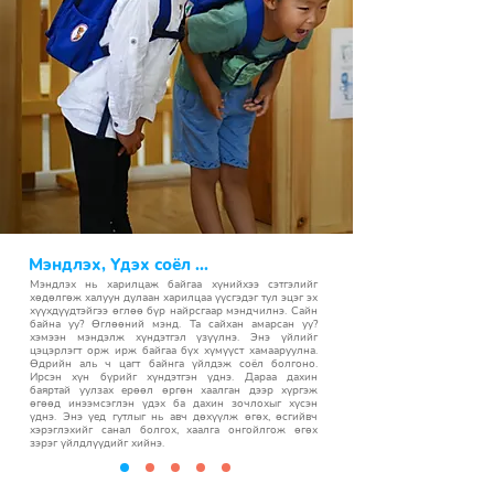
Мэндлэх, Үдэх соёл ...
Мэндлэх нь харилцаж байгаа хүнийхээ сэтгэлийг
хөдөлгөж халуун дулаан харилцаа үүсгэдэг тул эцэг эх
хүүхдүүдтэйгээ өглөө бүр найрсгаар мэндчилнэ. Сайн
байна уу? Өглөөний мэнд. Та сайхан амарсан уу?
хэмээн мэндэлж хүндэтгэл үзүүлнэ. Энэ үйлийг
цэцэрлэгт орж ирж байгаа бүх хүмүүст хамааруулна.
Өдрийн аль ч цагт байнга үйлдэж соёл болгоно.
Ирсэн хүн бүрийг хүндэтгэн үднэ. Дараа дахин
баяртай уулзах ерөөл өргөн хаалган дээр хүргэж
өгөөд инээмсэглэн үдэх ба дахин зочлохыг хүсэн
үднэ. Энэ үед гутлыг нь авч дөхүүлж өгөх, өсгийвч
хэрэглэхийг санал болгох, хаалга онгойлгож өгөх
зэрэг үйлдлүүдийг хийнэ.