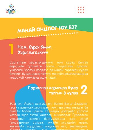
МАНАЙ ОНЦЛОГ ЮУ ВЭ?
1
Ном, Сурах бичиг,
Хэрэглэгдэхvvн
Сургалтын хэрэглэгдэхүүн, ном сурах бичгээ
өөрсдийн туршлага болон судалгаан дээрээс
үндэслэн хэвлэж бэлддэг ба манай гаргасан сурах
бичгийг бусад цэцэрлэгүүд мөн үйл ажиллагаандаа
тодорхой хэмжээнд ашигладаг.
2
Гурвалсан харилцаа буюу
тулгын 3 чулуу
Эцэг эх, Асран хамгаалагч болон Багш-Цэцэрлэг
гэсэн гурвалсан харилцааг нэн тэргүүнд тавьдаг ба
онлайн болон цаасан харилцах дэвтрийг үргэлж
хөтлөн эцэг эхтэй хамтран ажилладаг. Гурвалсан
уулзалтыг зохион байгуулахдаа эцэг эхтэй
ганцаарчлан уулзаж тухайн хүүхдийн өсөлт,
хөгжлийн асуудлаар мэдээлэл өгч, зөвлөлдөнө.