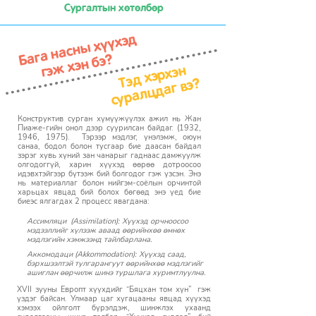
Сургалтын хөтөлбөр
Бага насны хүүхэд
гэж хэн бэ?
Тэд хэрхэн
суралцдаг вэ?
Конструктив сурган хүмүүжүүлэх ажил нь Жан
Пиаже-гийн онол дээр суурилсан байдаг. (1932,
1946, 1975). Тэрээр мэдлэг, үнэлэмж, оюун
санаа, бодол болон тусгаар бие даасан байдал
зэрэг хувь хүний зан чанарыг гаднаас дамжуулж
олгодоггүй, харин хүүхэд өөрөө дотроосоо
идэвхтэйгээр бүтээж бий болгодог гэж үзсэн. Энэ
нь материаллаг болон нийгэм-соёлын орчинтой
харьцах явцад бий болох бөгөөд энэ үед бие
биеэс ялгагдах 2 процесс явагдана:
Ассимляци (Assimilation): Хүүхэд орчноосоо
мэдээллийг
хүлээж аваад өөрийнхөө өмнөх
мэдлэгийн хэмжээнд тайлбарлана.
Аккомодаци (Akkommodation): Хүүхэд саад,
бэрхшээлтэй тулгарангуут өөрийнхөө мэдлэгийг
ашиглан өөрчилж шинэ туршлага хуримтлуулна.
XVII зууны Европт хүүхдийг “Бяцхан том хүн” гэж
үздэг байсан. Улмаар цаг хугацааны явцад хүүхэд
хэмээх ойлголт бүрэлдэж, шинжлэх ухаанд