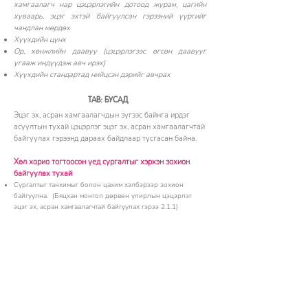
хамгаалагч нар цэцэрлэгийн дотоод журам, цагийн
хуваарь, эцэг эхтэй байгуулсан гэрээний үүргийг
чандлан мөрдөх
Хүүхдийн цүнх
Ор, хөнжлийн даавуу (цэцэрлэгээс өгсөн даавууг
угааж индүүдэж авч ирэх)
Хүүхдийн стандартад нийцсэн дэрийг авчрах
ТАВ: БУСАД
Эцэг эх, асран хамгаалагчдын зүгээс байнга ирдэг
асуултын тухай цэцэрлэг эцэг эх, асран хамгаалагчтай
байгуулах гэрээнд дараах байдлаар тусгасан байна.
Хөл хорио тогтоосон үед сургалтыг хэрхэн зохион
байгуулах тухай
Сургалтыг танхимыг болон цахим хэлбэрээр зохион
байгуулна. (Бяцхан монгол дөрвөн улирлын цэцэрлэг
эцэг эх, асран хамгаалагчтай байгуулах гэрээ 2.1.1)
Гамшиг, аюулт үзэгдлийн улмаас төрийн эрх бүхий
байгууллагаас онц байдал зарлаж гамшиг, онц байдлын
үеийн хорио цээрийн дэглэм тогтоож цэцэрлэгийн үйл
ажиллагааг түр болон тодорхойгүй хугацаагаар зогсоосон
тохиолдолд хорио цээр тогтоож танхимын сургалт
үйлчилгээ үзүүлэх боломжгүй болсон хугацааны
сургалтыг цахим хэлбэрт шилжүүлнэ. (6.6.1)
6.6.1-т заасан нөхцөлд бүх хүүхэд цахим
сургалтад хамрагдана. Цахим сургалтад