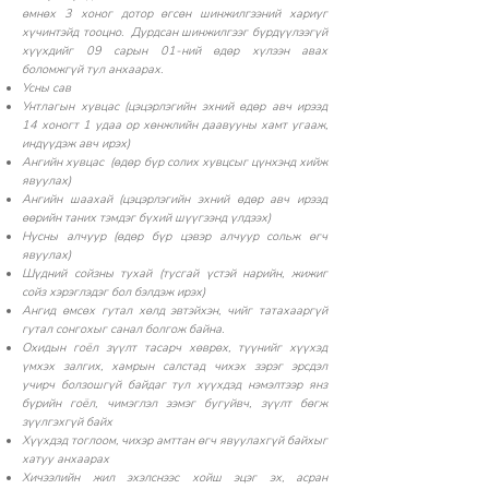
өмнөх 3 хоног дотор өгсөн шинжилгээний хариуг
хүчинтэйд тооцно. Дурдсан шинжилгээг бүрдүүлээгүй
хүүхдийг 09 сарын 01-ний өдөр хүлээн авах
боломжгүй тул анхаарах.
Усны сав
Унтлагын хувцас (цэцэрлэгийн эхний өдөр авч ирээд
14 хоногт 1 удаа ор хөнжлийн даавууны хамт угааж,
индүүдэж авч ирэх)
Ангийн хувцас (өдөр бүр солих хувцсыг цүнхэнд хийж
явуулах)
Ангийн шаахай (цэцэрлэгийн эхний өдөр авч ирээд
өөрийн таних тэмдэг бүхий шүүгээнд үлдээх)
Нусны алчуур (өдөр бүр цэвэр алчуур сольж өгч
явуулах)
Шүдний сойзны тухай (тусгай үстэй нарийн, жижиг
сойз хэрэглэдэг бол бэлдэж ирэх)
Ангид өмсөх гутал хөлд эвтэйхэн, чийг татахааргүй
гутал сонгохыг санал болгож байна.
Охидын гоёл зүүлт тасарч хөврөх, түүнийг хүүхэд
үмхэх залгих, хамрын салстад чихэх зэрэг эрсдэл
учирч болзошгүй байдаг тул хүүхдэд нэмэлтээр янз
бүрийн гоёл, чимэглэл ээмэг бугуйвч, зүүлт бөгж
зүүлгэхгүй байх
Хүүхдэд тоглоом, чихэр амттан өгч явуулахгүй байхыг
хатуу анхаарах
Хичээлийн жил эхэлснээс хойш эцэг эх, асран