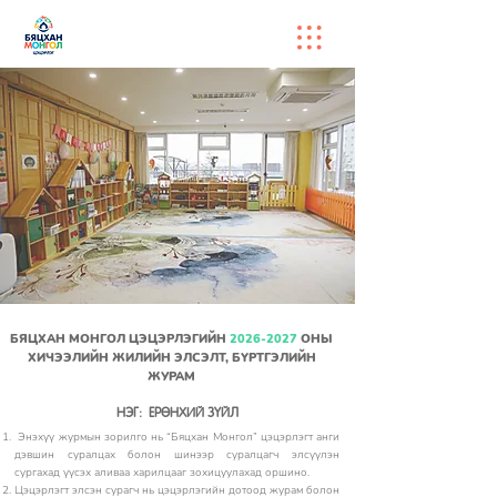
БЯЦХАН МОНГОЛ ЦЭЦЭРЛЭГИЙН
2026-2027
ОНЫ
ХИЧЭЭЛИЙН ЖИЛИЙН ЭЛСЭЛТ, БҮРТГЭЛИЙН
ЖУРАМ
НЭГ:
ЕРӨНХИЙ ЗҮЙЛ
Энэхүү журмын зорилго нь “Бяцхан Монгол” цэцэрлэгт анги
дэвшин суралцах болон шинээр суралцагч элсүүлэн
сургахад үүсэх аливаа харилцааг зохицуулахад оршино.
Цэцэрлэгт элсэн сурагч нь цэцэрлэгийн дотоод журам болон