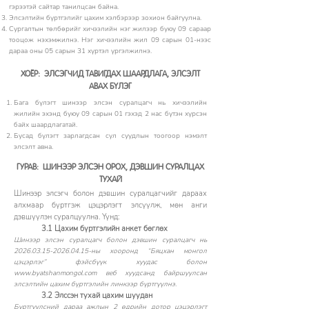
гэрээтэй сайтар танилцсан байна.
Элсэлтийн бүртгэлийг цахим хэлбэрээр зохион байгуулна.
Сургалтын төлбөрийг хичээлийн нэг жилээр буюу 09 сараар
тооцож нэхэмжилнэ. Нэг хичээлийн жил 09 сарын 01-нээс
дараа оны 05 сарын 31 хүртэл үргэлжилнэ.
ХОЁР:
ЭЛСЭГЧИД ТАВИГДАХ ШААРДЛАГА, ЭЛСЭЛТ
АВАХ БҮЛЭГ
Бага бүлэгт шинээр элсэн суралцагч нь хичээлийн
жилийн эхэнд буюу 09 сарын 01 гэхэд 2 нас бүтэн хүрсэн
байх шаардлагатай.
Бусад бүлэгт зарлагдсан сул суудлын тоогоор нэмэлт
элсэлт авна.
ГУРАВ:
ШИНЭЭР ЭЛСЭН ОРОХ, ДЭВШИН СУРАЛЦАХ
ТУХАЙ
Шинээр элсэгч болон дэвшин суралцагчийг дараах
алхмаар бүртгэж цэцэрлэгт элсүүлж, мөн анги
дэвшүүлэн суралцуулна. Үүнд:
3.1 Цахим бүртгэлийн анкет бөглөх
Шинээр элсэн суралцагч болон дэвшин суралцагч нь
2026.03.15-2026.04.15
-ны хооронд “Бяцхан монгол
цэцэрлэг” фэйсбүүк хуудас болон
www.byatshanmongol.com
веб хуудсанд байршуулсан
элсэлтийн цахим бүртгэлийн линкээр бүртгүүлнэ.
3.2 Элссэн тухай цахим шуудан
Бүртгүүлсний дараа ажлын 2 өдрийн дотор цэцэрлэгт