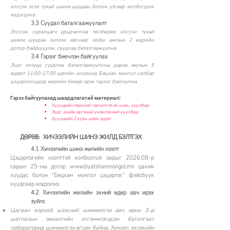
элссэн эсэх тухай цахим шуудан болон утсаар холбогдож
мэдэгдэнэ.
3.3 Суудал баталгаажуулалт
Элссэн суралцагч урьдчилгаа төлбөрөө элссэн тухай
цахим шуудан хүлээн авснаас хойш ажлын 2 өдрийн
дотор байршуулж, суудлаа баталгаажуулна.
3.4 Гэрээг биечлэн байгуулах
Эцэг эхчүүд суудлаа баталгаажуулсны дараа ажлын 5
өдөрт
11.00-17.00
цагийн хооронд Бяцхан монгол салбар
цэцэрлэгүүдэд өөрийн биеэр ирж гэрээг байгуулна.
Гэрээ байгуулахад шаардлагатай материал:
Хүүхдийн төрсний гэрчилгээ эх хувь, хуулбар
Эцэг, эхийн иргэний үнэмлэхний хуулбар
Хүүхдийн 2 хувь цээж зураг
ДӨРӨВ:
ХИЧЭЭЛИЙН ШИНЭ ЖИЛД БЭЛТГЭХ
4.1 Хичээлийн шинэ жилийн нээлт
Цэцэрлэгийн нээлттэй холбоотой зарыг 2026.08-р
сарын 25-ны дотор
www.byatshanmongol.mn
цахим
хуудас болон “Бяцхан монгол цэцэрлэг” фэйсбүүк
хуудсаар мэдээлнэ.
4.2 Хичээлийн жилийн эхний өдөр авч ирэх
зүйлс
Цагаан хорхой, шээсний шинжилгээ авч ирнэ. 3-р
шатлалын эмнэлгийн итгэмжлэгдсэн баталгаат
лабораторид шинжилгээ өгсөн байна. Хичээл эхлэхийн