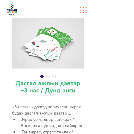
Дасгал ажлын дэвтэр
+3 нас / Дунд анги
+3 насны хүүхдэд зориулсан зурах, 
будах дасгал ажлын дэвтэр ...
Зурах ур чадвар сайжрах * 
Өнгө ялгах ур чадвар сайжрах
 Тайвшрах, стресс тайлах * 