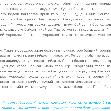
н залуус золгохоор очсон аж. Хол, ойрын сонин хачинг ярилцах
нарынхаа мөрөөдлийг асууж суув. Уулзах болгондоо мөрөөдлийн 
рээ бодож байгаагаа ярьж гэнэ. Тэдний дунд “Шинэ монгол д
лаа хоёр бас иржээ. Тэд цэцэрлэг байгуулмаар байгаагаа, ам
эрдмийн хүрээлэнд зөвхөн цэцэрлэг дутуу байгааг ч бас хэлээд
, хүүхдээ өгч байсан тухайгаа, Хишгээ монголынхоо цэцэрлэгийг 
ий мөрөөдөл бол миний мөрөөдөл” хэмээн хэлэх дуртай үгээ хэл
г. Харин мөрөөдлөө ажил болгох нь ярихаас  өөр байдгийг өөрийн
хаа ам, ажил нь хир нийцэхийг харах гэж Ротари клубынхээ хэрэг
дээр ажиллуулж туршихаар шийджээ. Японы болон монголын цэцэр
нүдэндээ харсан байсан мань хоёр Гэр цэцэрлэгийн төсөл дэ
ийнхөө цэцэрлэгийн төслийг ч бас давхар боловсруулсаар байжээ.
аас мөрөөдөл нэхээд зогсохгүй ам, ажил хоёр нь зөрдөггүй, 
хаар дэмждэг төдийгүй түүний дэмжлэгээр услагдсан мөрөөдөл о
 цэцэрлэгийн тулгын чулууг тавьж, галыг бадраасан Галаа багш
ийн галыг бадраагч” хэмээн нэрлэсэн. Учир нь та дандаа бусда
 төдийгүй үйл хөдлөл, үг яригаараа мөрөөдөлтэй байх эрмэлзлийг т