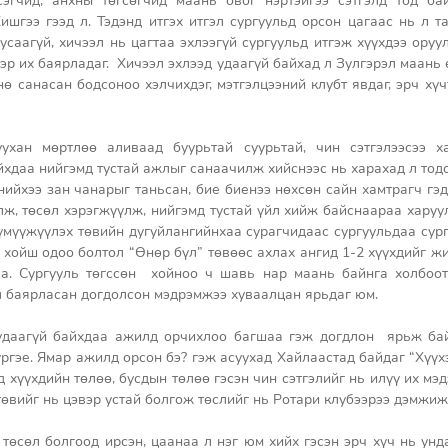
сэгчид, анхны төгсөгчид маань овог нэртэйгээ сэтгэлд тод бай
шгээ гээд л. Тэдэнд итгэх итгэл сургуульд орсон цагаас нь л та
саагүй, хичээл нь цагтаа эхлээгүй сургуульд итгэж хүүхдээ оруулс
эр их баярладаг.  Хичээл эхлээд удаагүй байхад л Зулгэрэл маань 
нө санасан бодсоноо хэлчихдэг, мэтгэлцээний клубт явдаг, эрч хүч
ухан мөртлөө аливаад буурьтай суурьтай, чин сэтгэлээсээ х
йхдаа нийгэмд тустай ажлыг санаачилж хийснээс нь харахад л тодо
ийхээ зан чанарыг таньсан, бие биенээ нөхсөн сайн хамтрагч гэд
лж, төсөл хэрэгжүүлж, нийгэмд тустай үйл хийж байснаараа харуулс
үмүүжүүлэх төвийн дугуйлангийнхаа сурагчидаас сургуульдаа сург
с хойш одоо болтол “Өнөр бүл” төвөөс ахлах ангид 1-2 хүүхдийг жи
аа. Сургууль төгссөн  хойноо ч шавь нар маань байнга холбоот
л баярласан догдолсон мэдрэмжээ хуваалцан ярьдаг юм. 
удаагүй байхдаа ажилд орчихлоо багшаа гэж догдлон  ярьж бай
үргэе. Ямар ажилд орсон бэ? гэж асуухад Хайлаастад байдаг “Хүүхэ
д хүүхдийн төлөө, бусдын төлөө гэсэн чин сэтгэлийг нь илүү их мэ
төвийг нь цэвэр устай болгож төслийг нь Ротари клубээрээ дэмжиж
төсөл болгоод ирсэн, цаанаа л нэг юм хийх гэсэн эрч хүч нь унда