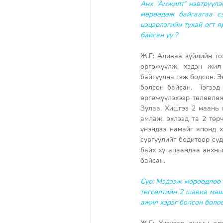
Анх “Амжилт” нэвтрүүлэ
мөрөөдөж байгаагаа сэ
цэцэрлэгийн тухай огт я
байсан уу ?
Ж.Г: Аливаа зүйлийн то
өргөжүүлж, хэдэн жил
байгуулна гэж бодсон. Эн
болсон байсан.  Тэгээ
өргөжүүлэхээр төлөвлөж
Зулаа, Хишгээ 2 маань 
амлаж, эхлээд та 2 төр
үнэндээ намайг японд х
сургуулийг бодитоор су
байх хугацаандаа анхны 
байсан. 
Сур: Мэдээж мөрөөдлөө 
төгсөлтийн 2 шавиа маш 
ажил хэрэг болсон болов