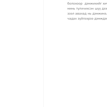
болохоор  дэмжихийг хич
минь түлхчихсэн шүү дээ
зээл авахад нь дэмжинэ,
чадах зүйлээрээ дэмждэг