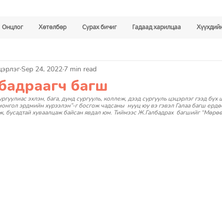
Онцлог
Хөтөлбөр
Сурах бичиг
Гадаад харилцаа
Хүүхдийн
цэрлэг
Sep 24, 2022
7 min read
бадраагч багш
ргуулиас эхлэн, бага, дунд сургууль, коллеж, дээд сургууль цэцэрлэг гээд бү
монгол эрдмийн хүрээлэн”-г босгож чадсаны  нууц юу вэ гэвэл Галаа багш ерд
рж, бусадтай хуваалцаж байсан явдал юм. Тиймээс Ж.Галбадрах  багшийг “Мөрөө