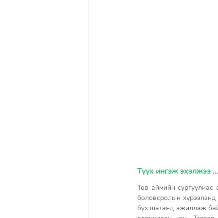
Түүх ингэж эхэлжээ ...
Төв аймийн сургуулиас 
боловсролын хүрээлэнд 
бүх шатанд ажиллаж бай