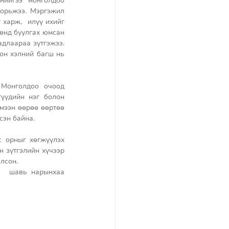
ийгээ монголдоо 
зорьжээ. Мэргэжил 
харж,  илүү ихийг 
өнд буулгах юмсан 
длаараа зүтгэжээ. 
он хэлний багш нь 
Монголдоо очоод 
үүдийн нэг болон 
мээн өөрөө өөртөө 
сэн байна. 
 орныг хөгжүүлэх 
 зүтгэлийн хүчээр 
лсон. 
   шавь нарынхаа 