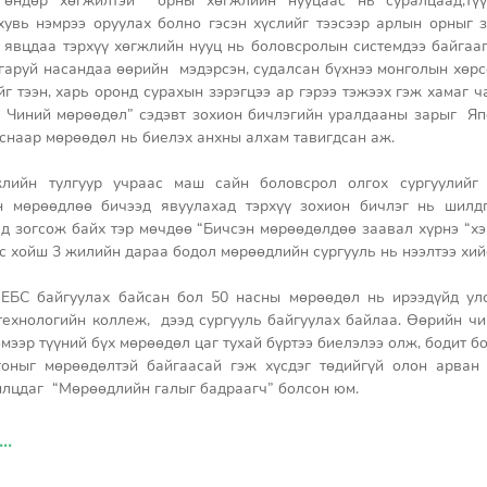
 өндөр хөгжилтэй  орны хөгжлийн нууцаас нь суралцаад,түүн
хувь нэмрээ оруулах болно гэсэн хүслийг тээсээр арлын орныг 
 явцдаа тэрхүү хөгжлийн нууц нь боловсролын системдээ байгааг 
 гаруй насандаа өөрийн  мэдэрсэн, судалсан бүхнээ монголын хөрс
г тээн, харь оронд сурахын зэрэгцээ ар гэрээ тэжээх гэж хамаг ча
 “ Чиний мөрөөдөл” сэдэвт зохион бичлэгийн уралдааны зарыг  Яп
снаар мөрөөдөл нь биелэх анхны алхам тавигдсан аж. 
жлийн тулгуур учраас маш сайн боловсрол олгох сургуулийг 
н мөрөөдлөө бичээд явуулахад тэрхүү зохион бичлэг нь шилдг
д зогсож байх тэр мөчдөө “Бичсэн мөрөөдөлдөө заавал хүрнэ “хэ
өс хойш 3 жилийн дараа бодол мөрөөдлийн сургууль нь нээлтээ хий
ЕБС байгуулах байсан бол 50 насны мөрөөдөл нь ирээдүйд улс
ехнологийн коллеж,  дээд сургууль байгуулах байлаа. Өөрийн чин
мээр түүний бүх мөрөөдөл цаг тухай бүртээ биелэлээ олж, бодит бо
гоныг мөрөөдөлтэй байгаасай гэж хүсдэг төдийгүй олон арван
илцдаг  “Мөрөөдлийн галыг бадраагч” болсон юм. 
. 