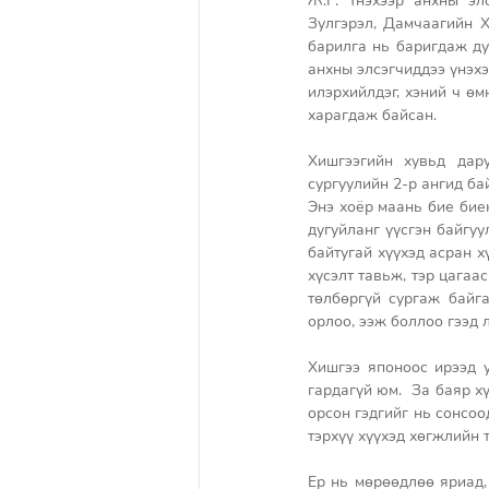
Ж.Г: Үнэхээр анхны эл
Зулгэрэл, Дамчаагийн Хи
барилга нь баригдаж дуу
анхны элсэгчиддээ үнэхэ
илэрхийлдэг, хэний ч өм
харагдаж байсан. 
Хишгээгийн хувьд дару
сургуулийн 2-р ангид ба
Энэ хоёр маань бие биен
дугуйланг үүсгэн байгуу
байтугай хүүхэд асран х
хүсэлт тавьж, тэр цагаа
төлбөргүй сургаж байг
орлоо, ээж боллоо гээд 
Хишгээ японоос ирээд 
гардагүй юм.  За баяр х
орсон гэдгийг нь сонсоо
тэрхүү хүүхэд хөгжлийн 
Ер нь мөрөөдлөө яриад, 