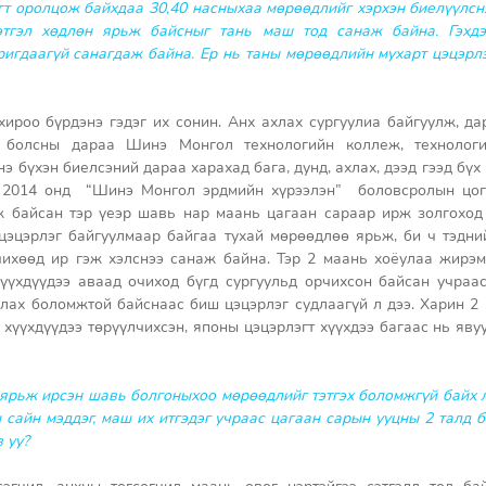
гт оролцож байхдаа 30,40 насныхаа мөрөөдлийг хэрхэн биелүүлснэ
тгэл хөдлөн ярьж байсныг тань маш тод санаж байна. Гэхдэ
ригдаагүй санагдаж байна. Ер нь таны мөрөөдлийн мухарт цэцэрлэ
хироо бүрдэнэ гэдэг их сонин. Анх ахлах сургуулиа байгуулж, да
 болсны дараа Шинэ Монгол технологийн коллеж, технологий
э бүхэн биелсэний дараа харахад бага, дунд, ахлах, дээд гээд бүх
д 2014 онд  “Шинэ Монгол эрдмийн хүрээлэн”  боловсролын цогц
 байсан тэр үеэр шавь нар маань цагаан сараар ирж золгоход 1
цэцэрлэг байгуулмаар байгаа тухай мөрөөдлөө ярьж, би ч тэдни
чихөөд ир гэж хэлснээ санаж байна. Тэр 2 маань хоёулаа жирэм
үүхдүүдээ аваад очиход бүгд сургуульд орчихсон байсан учраас 
длах боломжтой байснаас биш цэцэрлэг судлаагүй л дээ. Харин 2
хүүхдүүдээ төрүүлчихсэн, японы цэцэрлэгт хүүхдээ багаас нь явуу
ярьж ирсэн шавь болгоныхоо мөрөөдлийг тэтгэх боломжгүй байх л 
сайн мэддэг, маш их итгэдэг учраас цагаан сарын ууцны 2 талд б
 уу?