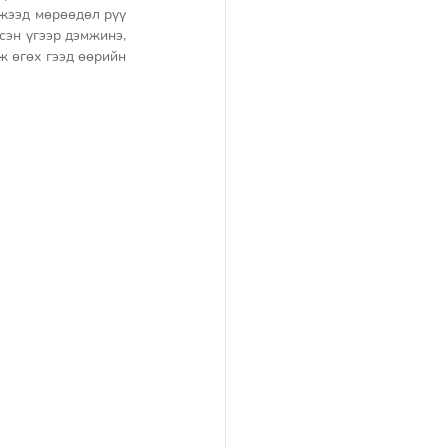
жээд мөрөөдөл рүү 
эн үгээр дэмжинэ, 
 өгөх гээд өөрийн 