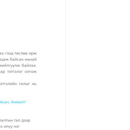
ах гээд төслөө ирж 
цаж байсан манай 
хийлгүүлж байлаа. 
р тэтгэлэг олгож 
тгэлийн галыг нь 
йсан, Амжилт 
лалтын тал дээр 
э илүү нэг 