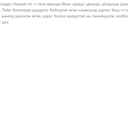
ээдэг. Намайг яг л тэгж явахад Япон хүмүүс урмаар, үйлдлээр дэм
. Тийм болохоор цэцэрлэг байгуулж өгөх хэмжээнд хүртэл биш ч гэс
 ажилд зуучилж өгөх, хэрэг болох хүмүүстэй нь танилцуулж холбож
 дээ. 