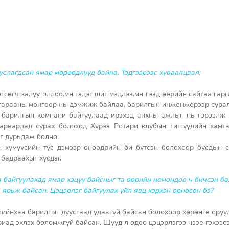
услагдсан ямар мөрөөдлүүд байна. Тэдгээрээс хуваалцвал: 
гсөгч залуу оллоо.мн гэдэг шиг мэдлээ.мн гээд өөрийн сайтаа гарг
гарааны мөнгөөр нь дэмжиж байлаа, барилгын инженжерээр сурал
э барилгын компани байгуулаад ирэхэд анхны ажлыг нь гэрээлж 
арвардад сурах болоход Хүрээ Ротари клубын гишүүдийн хамтаа
г дурьдаж болно. 
 хүмүүсийн тус дэмээр өнөөдрийн би бүтсэн болохоор бусдын сэ
бадраахыг хүсдэг. 
а байгуулахад ямар хэцүү байсныг та өөрийн номондоо ч бичсэн ба
ч ярьж байсан. Цэцэрлэг байгуулах үйл явц хэрхэн өрнөсөн бэ? 
улийнхаа барилгыг дуусгаад удаагүй байсан болохоор хөрөнгө оруу
иад эхлэх боломжгүй байсан. Шууд л одоо цэцэрлэгээ нээе гэхээсэ