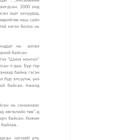
даг . Энхтайваны 
вигдсан. 2000 онд 
ан эцэг эхчүүдэд, 
өөрийгөө маш сайн 
тэй нэгэн болох нь 
анддаг нь  ахлах 
рхой байсан. 
гээ “Шинэ монгол” 
ан л даа. Бүр тэр 
амаар байна гэсэн 
л бүр элсүүлж, үнэ 
ой байсан. Ажилд 
сан нь санаанаас 
д хөгжлийн төв”-д 
дэрч байсан. Хожим 
 байлаа. 
рсан  нэгнийг аль 