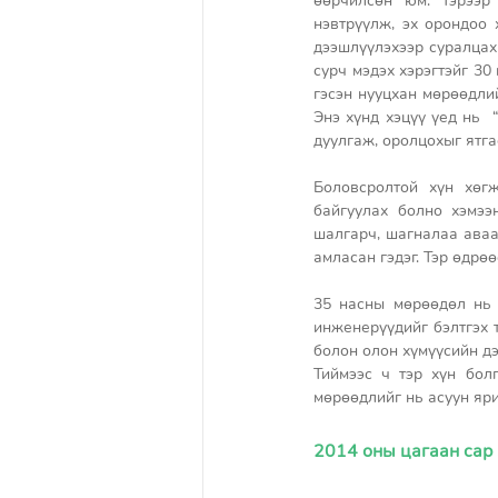
өөрчилсөн юм. Тэрээр
нэвтрүүлж, эх орондоо 
дээшлүүлэхээр суралцах
сурч мэдэх хэрэгтэйг 30
гэсэн нууцхан мөрөөдлий
Энэ хүнд хэцүү үед нь 
дуулгаж, оролцохыг ятга
Боловсролтой хүн хөг
байгуулах болно хэмээ
шалгарч, шагналаа аваа
амласан гэдэг. Тэр өдрө
35 насны мөрөөдөл нь 
инженерүүдийг бэлтгэх т
болон олон хүмүүсийн дэ
Тиймээс ч тэр хүн бол
мөрөөдлийг нь асуун яр
2014 оны цагаан сар ..