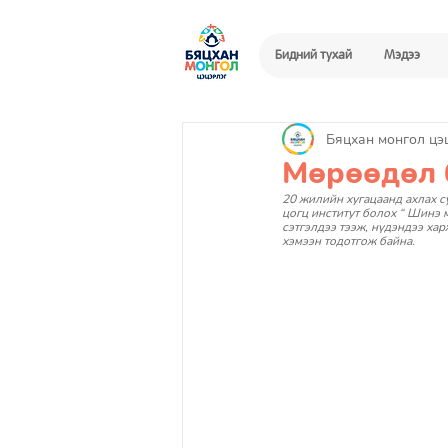
Бидний тухай
Мэдээ
Бяцхан монгол цэ
Мөрөөдөл 
20 жилийн хугацаанд ахлах су
цогц институт болох “ Шинэ 
сэтгэлдээ тээж, нүдэндээ ха
хэмээн тодотгож байна.