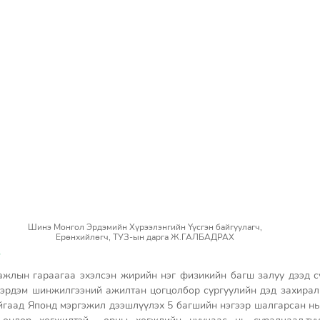
Шинэ Монгол Эрдэмийн Хүрээлэнгийн Үүсгэн байгуулагч, 
Ерөнхийлөгч, ТУЗ-ын дарга Ж.ГАЛБАДРАХ 
 
ажлын гараагаа эхэлсэн жирийн нэг физикийн багш залуу дээд сур
эрдэм шинжилгээний ажилтан цогцолбор сургуулийн дэд захирал 
гаад Японд мэргэжил дээшлүүлэх 5 багшийн нэгээр шалгарсан нь