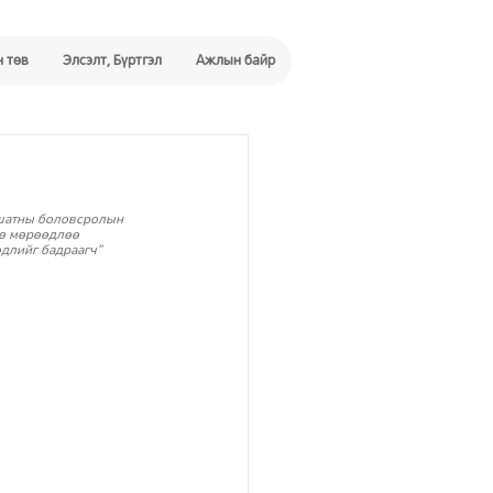
 төв
Элсэлт, Бүртгэл
Ажлын байр
х шатны боловсролын 
өө мөрөөдлөө 
длийг бадраагч” 