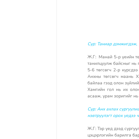
Сур: Таниар дэмжигдэж, 
Ж.Г:  Манай 5-р үеийн тө
танилцуулж байсныг нь 
5-6 төгсөгч 2-р курсдэ
Анхны төгсөгч маань Х
байлаа гээд олон зүйлий
Хамгийн гол нь их олон
асааж, урам зоригийг нь 
Сур: Анх ахлах сургуули
нэвтрүүлэгт орох үедээ 
Ж.Г: Тэр үед дээд сургу
цэцэрлэгийн барилга бар