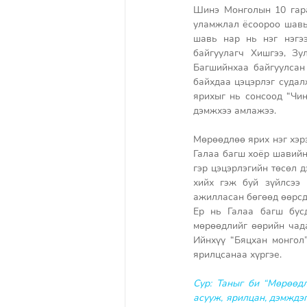
Шинэ Монголын 10 гара
уламжлал ёсоороо шавь 
шавь нар нь нэг нэгээ
байгуулагч Хишгээ, Зу
Багшийнхаа байгуулсан 
байхдаа цэцэрлэг судалж
ярихыг нь сонсоод “Чин
дэмжхээ амлажээ. 
Мөрөөдлөө ярих нэг хэрэ
Галаа багш хоёр шавийн
гэр цэцэрлэгийн төсөл 
хийх гэж буй зүйлсээ 
ажилласан бөгөөд өөрсд
Ер нь Галаа багш бусд
мөрөөдлийг өөрийн чада
Ийнхүү “Бяцхан монгол”
ярилцсанаа хүргэе.
Сур: Таныг би “Мөрөөдл
асууж, ярилцан, дэмждэг