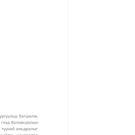
гуульд багшилж,   
гээд боловсролын 
 түүний амьдралыг 