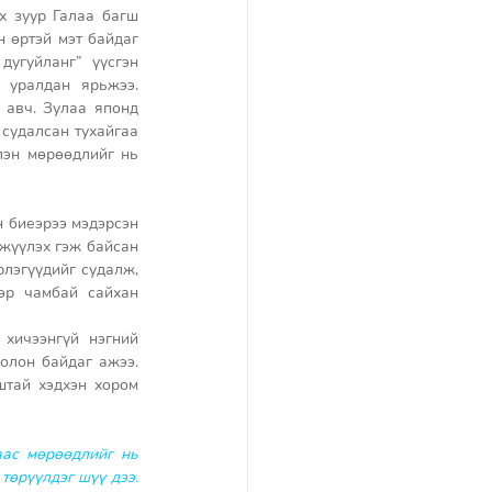
 зуур Галаа багш 
өртэй мэт байдаг 
угуйланг” үүсгэн 
 уралдан ярьжээ. 
 авч. Зулаа японд 
судалсан тухайгаа 
эн мөрөөдлийг нь 
 биеэрээ мэдэрсэн 
жүүлэх гэж байсан 
лэгүүдийг судалж, 
эр чамбай сайхан 
 
хичээнгүй нэгний 
лон байдаг ажээ. 
тай хэдхэн хором 
ас мөрөөдлийг нь 
өрүүлдэг шүү дээ. 