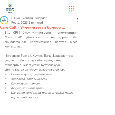
Бяцхан монгол цэцэрлэг
Feb 1, 2023
1 min read
Care Call - Үйлчилгээтэй боллоо ...
Бид CRM буюу үйлчилгээний менежментийн 
"Care Call" үйлчилгээг -- ны өдрөөс үйл 
ажиллагаандаа нэвтрүүлэхээр бэлтгэл ажил 
хангагдлаа...  
Ингэснээр Эцэг эх, Хүүхэд, Багш, Цэцэрлэг гэсэн 
уялдаа холбоог илүү сайжруулах, чанар 
стандартыг нэмэгдүүлэх, бүтээгдэхүүн 
үйлчилгээгээ сайжруулах зорилготой юм. 
Санал асуулга, судалгаа авах 
Зөвлөгөө, зөвлөмж өгөх 
Санал хүсэлт сонсох 
Асуудлыг шийдвэрлэх 
Цаг үетэй холбоотой түргэн шуурхай мэдээ 
мэдээллийг хүргэх