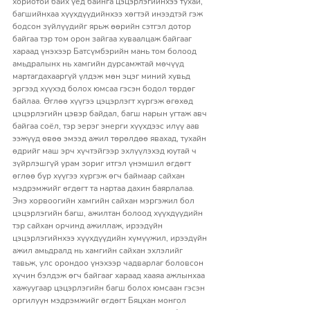
хориотой байх үед байнга цэцэрлэгийнхээ тухай, 
багшийнхаа хүүхдүүдийнхээ хөгтэй инээдтэй гэж 
бодсон зүйлүүдийг ярьж өөрийн сэтгэл дотор 
байгаа тэр том орон зайгаа хуваалцаж байгааг 
хараад үнэхээр Батсүмбэрийн мань том болоод 
амьдралынх нь хамгийн дурсамжтай мөчүүд 
мартагдахааргүй үлдэж мөн эцэг миний хувьд 
эргээд хүүхэд болох юмсаа гэсэн бодол төрдөг 
байлаа. Өглөө хүүгээ цэцэрлэгт хүргэж өгөхөд 
цэцэрлэгийн цэвэр байдал, багш нарын угтаж авч 
байгаа соёл, тэр эерэг энерги хүүхдээс илүү аав 
ээжүүд өвөө эмээд ажил төрөлдөө явахад, тухайн 
өдрийг маш эрч хүчтэйгээр эхлүүлэхэд юутай ч 
зүйрлэшгүй урам зориг итгэл үнэмшил өгдөгт 
өглөө бүр хүүгээ хүргэж өгч баймаар сайхан 
мэдрэмжийг өгдөгт та нартаа дахин баярлалаа. 
Энэ хорвоогийн хамгийн сайхан мэргэжил бол 
цэцэрлэгийн багш, ажилтан болоод хүүхдүүдийн 
тэр сайхан орчинд ажиллаж, ирээдүйн 
цэцэрлэгийнхээ хүүхдүүдийн хүмүүжил, ирээдүйн 
ажил амьдралд нь хамгийн сайхан эхлэлийг 
тавьж, улс орондоо үнэхээр чадварлаг боловсон 
хүчин бэлдэж өгч байгааг хараад хааяа ажлынхаа 
хажуугаар цэцэрлэгийн багш болох юмсаан гэсэн 
оргилуун мэдрэмжийг өгдөгт Бяцхан монгол 