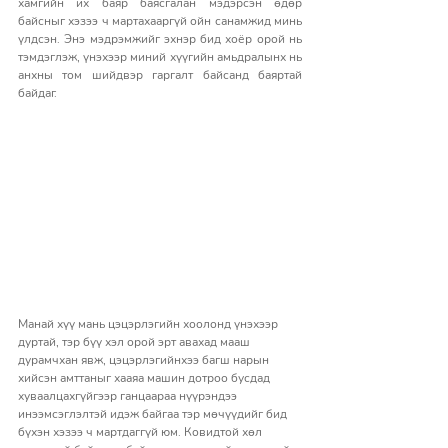
хамгийн их баяр баясгалан мэдэрсэн өдөр 
байсныг хэзээ ч мартахааргүй ойн санамжид минь 
үлдсэн. Энэ мэдрэмжийг эхнэр бид хоёр орой нь 
тэмдэглэж, үнэхээр миний хүүгийн амьдралынх нь 
анхны том шийдвэр гаргалт байсанд баяртай 
байдаг.
Манай хүү мань цэцэрлэгийн хоолонд үнэхээр 
дуртай, тэр бүү хэл орой эрт авахад мааш 
дурамчхан явж, цэцэрлэгийнхээ багш нарын 
хийсэн амттаныг хааяа машин дотроо бусдад 
хуваалцахгүйгээр ганцаараа нүүрэндээ 
инээмсэглэлтэй идэж байгаа тэр мөчүүдийг бид 
бүхэн хэзээ ч мартдаггүй юм. Ковидтой хөл 