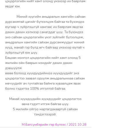
цэцэрлэгийн нийт хамт олонд үнэхээр их баярлаж 
явдаг юм.
	Миний хүүгийн амьдралын хамгийн сайхан 
дурсамжтай цагийг бүтээлцэж байгаа та бүхэндээ 
юугаар ч зүйрлэшгүй хамгаас их баярлаж явдгаа 
дахин дахин хэлмээр санагддаг шүү. Та бүхэндээ 
энэ сайхан цэцэрлэгийн үнэт зүйлийг бүтээлцэж, 
амьдралын хамгийн сайхан дурсамжуудыг миний 
хүүд, манай гэр бүлд өгч байгаад үнэхээр юутай ч 
зүйрлэшгүй юм шүү.
Бяцхан монгол цэцэрлэгийн нийт хамт олонд 5 
жилийн ойн баярын мэндийг дахин дахин 
дэвшүүлж
өвөө болоод хүүхдүүдийнхээ хүүхдүүдийг энэ 
цэцэрлэгтээ заавал оруулж амьдралынхаа сайхан 
мөчүүдийг ач гучтайгаа байнга хуваалцаж явах 
болно гэдэгтээ 100% итгэлтэй байгаа. 
Манай хүүхдүүдийн хүүхдүүдийг цэцэрлэгтээ 
авна гэдэгт итгэж байгаа шүү. 
5 жилийн ойгоо мартагдахааргүй сайхан 
тэмдэглээрэй. 
М.Батсүмбэрийн гэр бүлээс / 2021.10.28