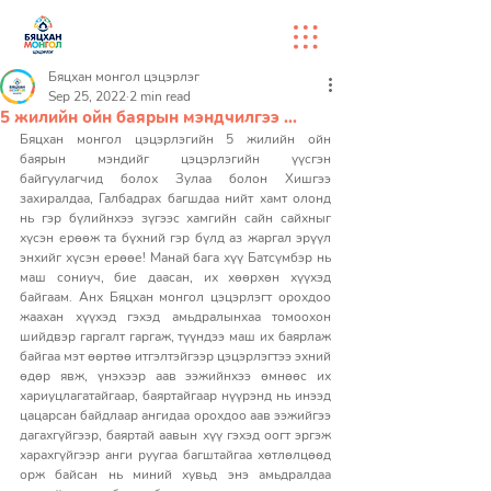
Бяцхан монгол цэцэрлэг
Sep 25, 2022
2 min read
5 жилийн ойн баярын мэндчилгээ ...
Бяцхан монгол цэцэрлэгийн 5 жилийн ойн 
баярын мэндийг цэцэрлэгийн үүсгэн 
байгуулагчид болох Зулаа болон Хишгээ 
захиралдаа, Галбадрах багшдаа нийт хамт олонд 
нь гэр бүлийнхээ зүгээс хамгийн сайн сайхныг 
хүсэн ерөөж та бүхний гэр бүлд аз жаргал эрүүл 
энхийг хүсэн ерөөе! Манай бага хүү Батсүмбэр нь 
маш сониуч, бие даасан, их хөөрхөн хүүхэд 
байгаам. Анх Бяцхан монгол цэцэрлэгт орохдоо 
жаахан хүүхэд гэхэд амьдралынхаа томоохон 
шийдвэр гаргалт гаргаж, түүндээ маш их баярлаж 
байгаа мэт өөртөө итгэлтэйгээр цэцэрлэгтээ эхний 
өдөр явж, үнэхээр аав ээжийнхээ өмнөөс их 
хариуцлагатайгаар, баяртайгаар нүүрэнд нь инээд 
цацарсан байдлаар ангидаа орохдоо аав ээжийгээ 
дагахгүйгээр, баяртай аавын хүү гэхэд оогт эргэж 
харахгүйгээр анги руугаа багштайгаа хөтлөлцөөд 
орж байсан нь миний хувьд энэ амьдралдаа 