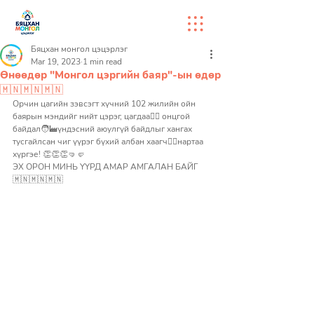
Бяцхан монгол цэцэрлэг
Mar 19, 2023
1 min read
Өнөөдөр "Монгол цэргийн баяр"-ын өдөр
🇲🇳🇲🇳🇲🇳
Орчин цагийн зэвсэгт хүчний 102 жилийн ойн 
баярын мэндийг нийт цэрэг, цагдаа👮‍♂️ онцгой 
байдал🧑‍🏭үндэсний аюулгүй байдлыг хангах 
тусгайлсан чиг үүрэг бүхий албан хаагч🧑‍✈️нартаа 
хүргэе! 👏👏👏🤜🤛
ЭХ ОРОН МИНЬ ҮҮРД АМАР АМГАЛАН БАЙГ 
🇲🇳🇲🇳🇲🇳