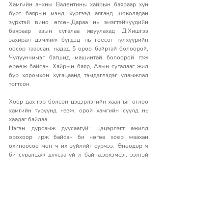
Хамгийн анхны Валентины хайрын баяраар хүн 
бүрт баярын мэнд хүргээд аяганд шоколадан 
зүрхтэй вино өгсөн.Дараа нь эмэгтэйчүүдийн 
баяраар азын сугалаа явуулахад Д.Хишгээ 
захирал дэмжиж бүгдэд нь гоёсог түлхүүрийн 
оосор таарсан, надад 5 өрөө байртай болоорой, 
Чулуунчимэг багшид машинтай болоорой гэж 
ерөөж байсан. Хайрын баяр, Азын сугалааг жил 
бүр хоромхон хугацаанд тэмдэглэдэг уламжлал 
тогтсон.
Хоёр дах гэр болсон цэцэрлэгийн хаалгыг өглөө 
хамгийн түрүүнд нээж, орой хамгийн сүүлд нь 
хаадаг байлаа.
Нэгэн дурсамж дуусаагүй: Цэцэрлэгт ажилд 
орохоор ирж байсан би нөгөө хоёр жаахан 
охиноосоо мөн ч их зүйлийг сурчээ. Өнөөдөр ч 
би суралцаж дуусаагүй л байна,эрхэмсэг, ээлтэй 
сайхан, бяцхан цэцэрлэгээсээ ихийг сурч 
өөрийгөө хөгжүүлж суугаадаа багш миний сэтгэл 
үнэхээр таатай, татагдсаар байдаг билээ.
Ганаа багшийн маань сэтгэгдэл ... 