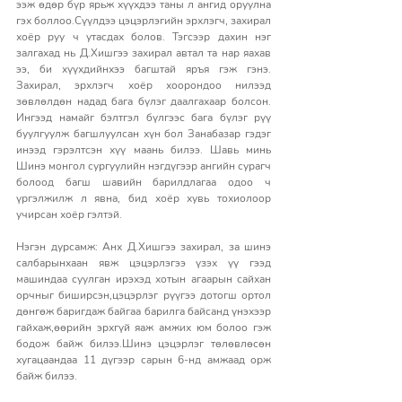
ээж өдөр бүр ярьж хүүхдээ таны л ангид оруулна 
гэх боллоо.Сүүлдээ цэцэрлэгийн эрхлэгч, захирал 
хоёр руу ч утасдах болов. Тэгсээр дахин нэг 
залгахад нь Д.Хишгээ захирал автал та нар яахав 
ээ, би хүүхдийнхээ багштай яръя гэж гэнэ. 
Захирал, эрхлэгч хоёр хоорондоо нилээд 
зөвлөлдөн надад бага бүлэг даалгахаар болсон. 
Ингээд намайг бэлтгэл бүлгээс бага бүлэг рүү 
буулгуулж багшлуулсан хүн бол Занабазар гэдэг 
инээд гэрэлтсэн хүү маань билээ. Шавь минь 
Шинэ монгол сургуулийн нэгдүгээр ангийн сурагч 
болоод багш шавийн барилдлагаа одоо ч 
үргэлжилж л явна, бид хоёр хувь тохиолоор 
учирсан хоёр гэлтэй.
Нэгэн дурсамж: Анх Д.Хишгээ захирал, за шинэ 
салбарынхаан явж цэцэрлэгээ үзэх үү гээд 
машиндаа суулган ирэхэд хотын агаарын сайхан 
орчныг биширсэн,цэцэрлэг рүүгээ дотогш ортол 
дөнгөж баригдаж байгаа барилга байсанд үнэхээр 
гайхаж,өөрийн эрхгүй яаж амжих юм болоо гэж 
бодож байж билээ.Шинэ цэцэрлэг төлөвлөсөн 
хугацаандаа 11 дүгээр сарын 6-нд амжаад орж 
байж билээ.