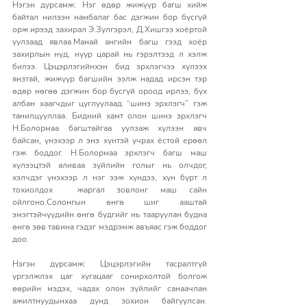
Нэгэн дурсамж: Нэг өдөр жижүүр багш хийж 
байтал нилээн намбалаг бас дэгжин бор бүсгүй 
орж ирээд захирал Э.Зулгэрэл, Д.Хишгээ хоёртой 
уулзаад явлаа.Манай ангийн багш гээд хоёр 
захирлын нүд, нүүр царай нь гэрэлтээд л хэлж 
билээ. Цэцэрлэгийнхэн бид эрхлэгчээ хүлээх 
янзтай, жижүүр багшийн ээлж надад ирсэн тэр 
өдөр нөгөө дэгжин бор бүсгүй ороод ирлээ, бүх 
албан хаагчдыг цуглуулаад “шинэ эрхлэгч” гэж 
танилцууллаа. Бидний хамт олон шинэ эрхлэгч 
Н.Болормаа багштайгаа уулзаж хүлээн авч 
байсан, үнэхээр л энэ хүнтэй учрах ёстой ерөөл 
гэж боддог. Н.Болормаа эрхлэгч багш маш 
хүлээцтэй аливаа зүйлийн голыг нь олчдог, 
хэлчдэг үнэхээр л нэг ээж хүндээ, хүн бүрт л 
тохиолдох  жаргал зовлонг маш сайн 
ойлгоно.Солонгын өнгө шиг ааштай 
эмэгтэйчүүдийн өнгө будгийг нь тааруулан будна 
өнгө зөв тавина гэдэг мэдрэмж авъяас гэж боддог 
доо.
Нэгэн дурсамж: Цэцэрлэгийн тасралтгүй 
үргэлжлэх цаг хугацааг сонирхолтой болгож 
өөрийн мэдэх, чадах олон зүйлийг санаачлан 
ажилтнуудынхаа дунд зохион байгуулсан. 