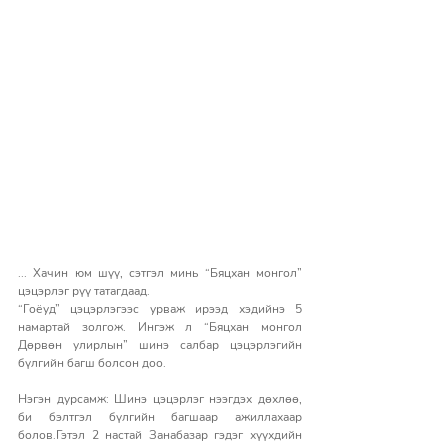
... Хачин юм шүү, сэтгэл минь “Бяцхан монгол” 
цэцэрлэг рүү татагдаад. 
“Гоёуд” цэцэрлэгээс урваж ирээд хэдийнэ 5 
намартай золгож. Ингэж л “Бяцхан монгол 
Дөрвөн улирлын” шинэ салбар цэцэрлэгийн 
бүлгийн багш болсон доо.
Нэгэн дурсамж: Шинэ цэцэрлэг нээгдэх дөхлөө, 
би бэлтгэл бүлгийн багшаар ажиллахаар 
болов.Гэтэл 2 настай Занабазар гэдэг хүүхдийн 