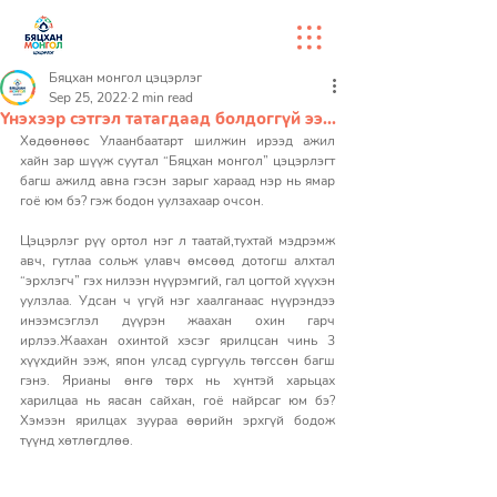
Бяцхан монгол цэцэрлэг
Sep 25, 2022
2 min read
Үнэхээр сэтгэл татагдаад болдоггүй ээ...
Хөдөөнөөс Улаанбаатарт шилжин ирээд ажил 
хайн зар шүүж суутал “Бяцхан монгол” цэцэрлэгт 
багш ажилд авна гэсэн зарыг хараад нэр нь ямар 
гоё юм бэ? гэж бодон уулзахаар очсон.
Цэцэрлэг рүү ортол нэг л таатай,тухтай мэдрэмж 
авч, гутлаа сольж улавч өмсөөд дотогш алхтал 
“эрхлэгч” гэх нилээн нүүрэмгий, гал цогтой хүүхэн 
уулзлаа. Удсан ч үгүй нэг хаалганаас нүүрэндээ 
инээмсэглэл дүүрэн жаахан охин гарч 
ирлээ.Жаахан охинтой хэсэг ярилцсан чинь 3 
хүүхдийн ээж, япон улсад сургууль төгссөн багш 
гэнэ. Ярианы өнгө төрх нь хүнтэй харьцах 
харилцаа нь яасан сайхан, гоё найрсаг юм бэ? 
Хэмээн ярилцах зуураа өөрийн эрхгүй бодож 
түүнд хөтлөгдлөө.