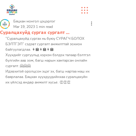
Бяцхан монгол цэцэрлэг
Mar 19, 2023
1 min read
Суралцахуйд сургах сургалт ...
”Суралцахуйд сургах нь буюу СУРАГЧ БОЛОХ 
БЭЛТГЭЛ” сэдэвт сургалт амжилттай зохион 
байгуулагдлаа. 👩‍🏫👩‍🏫👩‍🏫
Хүүхдийг сургуульд хэрхэн бэлдэх талаар бэлтгэл 
бүлгийн аав ээж, багш нарын хамтарсан онлайн 
сургалт. 🤗🤗🤗
Идэвхитэй оролцсон эцэг эх, багш нартаа маш их 
баярлалаа. Бяцхан хүүхдүүдийнхаа суралцахуйн 
их үйлсэд өндөр амжилт хүсье. 👏👏👏