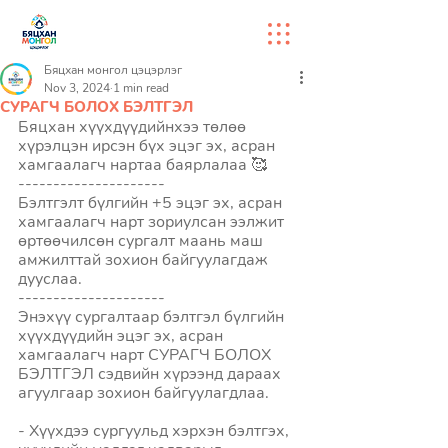
Бяцхан монгол цэцэрлэг
Nov 3, 2024
1 min read
СУРАГЧ БОЛОХ БЭЛТГЭЛ
Бяцхан хүүхдүүдийнхээ төлөө 
хүрэлцэн ирсэн бүх эцэг эх, асран 
хамгаалагч нартаа баярлалаа 🥰 
---------------------
Бэлтгэлт бүлгийн +5 эцэг эх, асран 
хамгаалагч нарт зориулсан ээлжит 
өртөөчилсөн сургалт маань маш 
амжилттай зохион байгуулагдаж 
дууслаа. 
---------------------
Энэхүү сургалтаар бэлтгэл бүлгийн 
хүүхдүүдийн эцэг эх, асран 
хамгаалагч нарт СУРАГЧ БОЛОХ 
БЭЛТГЭЛ сэдвийн хүрээнд дараах 
агуулгаар зохион байгуулагдлаа. 
- Хүүхдээ сургуульд хэрхэн бэлтгэх, 