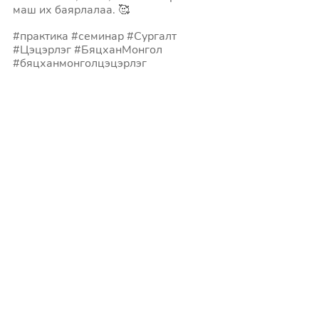
маш их баярлалаа. 🥰 
#практика
#семинар
#Сургалт
#Цэцэрлэг
#БяцханМонгол
#бяцханмонголцэцэрлэг