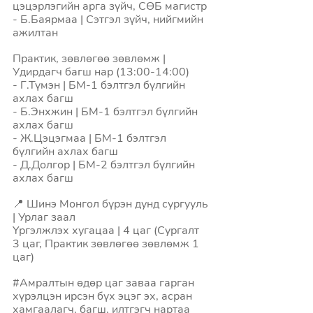
цэцэрлэгийн арга зүйч, СӨБ магистр 
- Б.Баярмаа | Сэтгэл зүйч, нийгмийн 
ажилтан 
Практик, зөвлөгөө зөвлөмж | 
Удирдагч багш нар (13:00-14:00)
- Г.Түмэн | БМ-1 бэлтгэл бүлгийн 
ахлах багш 
- Б.Энхжин | БМ-1 бэлтгэл бүлгийн 
ахлах багш 
- Ж.Цэцэгмаа | БМ-1 бэлтгэл 
бүлгийн ахлах багш 
- Д.Долгор | БМ-2 бэлтгэл бүлгийн 
ахлах багш 
📍 Шинэ Монгол бүрэн дунд сургууль 
| Урлаг заал 
Үргэлжлэх хугацаа | 4 цаг (Сургалт 
3 цаг, Практик зөвлөгөө зөвлөмж 1 
цаг)
#Амралтын
 өдөр цаг заваа гарган 
хүрэлцэн ирсэн бүх эцэг эх, асран 
хамгаалагч, багш, илтгэгч нартаа 