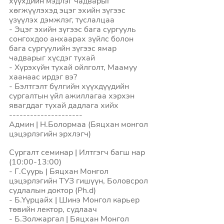
хүүхдийн мэдлэг чадварыг 
хөгжүүлэхэд эцэг эхийн зүгээс 
үзүүлэх дэмжлэг, туслалцаа 
- Эцэг эхийн зүгээс бага сургууль 
сонгохдоо анхаарах зүйлс болон 
бага сургуулийн зүгээс ямар 
чадварыг хүсдэг тухай 
- Хүрэхүйн тухай ойлголт, Маамуу 
хаанаас ирдэг вэ? 
- Бэлтгэлт бүлгийн хүүхдүүдийн 
сургалтын үйл ажиллагаа хэрхэн 
явагддаг тухай дадлага хийх 
---------------------
Админ | Н.Болормаа (Бяцхан монгол 
цэцэрлэгийн эрхлэгч)
Сургалт семинар | Илтгэгч багш нар 
(10:00-13:00)
- Г.Суурь | Бяцхан Монгол 
цэцэрлэгийн ТУЗ гишүүн, Боловсрол 
судлалын доктор (Ph.d) 
- Б.Үүрцайх | Шинэ Монгол карьер 
төвийн лектор, судлаач 
- Б.Золжаргал | Бяцхан Монгол 