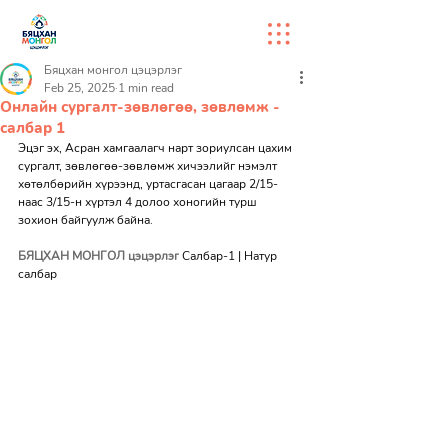
Бяцхан монгол цэцэрлэг
Feb 25, 2025
1 min read
Онлайн сургалт-зөвлөгөө, зөвлөмж -
салбар 1
Эцэг эх, Асран хамгаалагч нарт зориулсан цахим 
сургалт, зөвлөгөө-зөвлөмж хичээлийг нэмэлт 
хөтөлбөрийн хүрээнд, уртасгасан цагаар 2/15-
наас 3/15-н хүртэл 4 долоо хоногийн турш 
зохион байгуулж байна.
БЯЦХАН МОНГОЛ цэцэрлэг
 Салбар-1 | Натур 
салбар