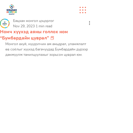
Бяцхан монгол цэцэрлэг
Nov 29, 2023
1 min read
Номч хүүхэд аяны голлох ном
“Бумбардайн цуврал” 📕
Монгол ахуй, нүүдэлчин аж амьдрал, уламжлалт 
өв соёлыг хүүхэд багачуудад Бумбардайн дүрээр 
дамжуулж танилцуулахыг зорьсон цуврал юм. 