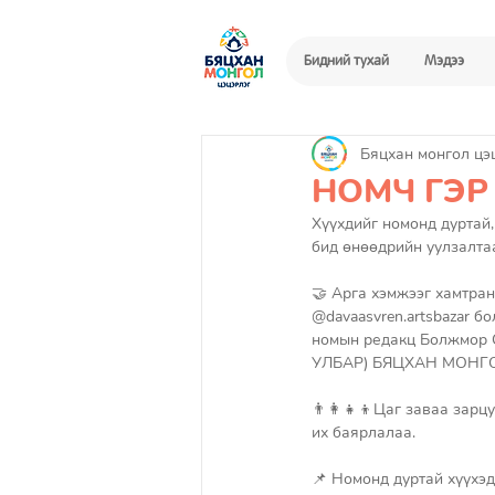
Бидний тухай
Мэдээ
Бяцхан монгол цэ
НОМЧ ГЭР 
Хүүхдийг номонд дуртай,
бид өнөөдрийн уулзалта
🤝 Арга хэмжээг хамтра
@davaasvren.artsbazar
номын редакц Болжмор GE
УЛБАР) БЯЦХАН МОНГОЛ ц
👨‍👩‍👧‍👦Цаг заваа зар
их баярлалаа.
📌 Номонд дуртай хүүхэд