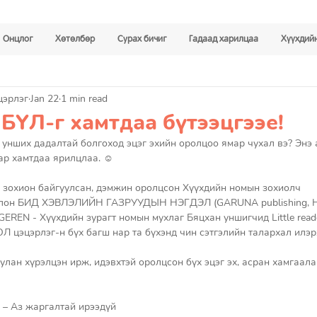
Онцлог
Хөтөлбөр
Сурах бичиг
Гадаад харилцаа
Хүүхдийн
цэрлэг
Jan 22
1 min read
БҮЛ-г хамтдаа бүтээцгээе!
 унших дадалтай болгоход эцэг эхийн оролцоо ямар чухал вэ? Энэ 
ар хамтдаа ярилцлаа. ☺️
н зохион байгуулсан, дэмжин оролцсон Хүүхдийн номын зохиолч 
 болон БИД ХЭВЛЭЛИЙН ГАЗРУУДЫН НЭГДЭЛ (GARUNA publishing, Н
REN - Хүүхдийн зурагт номын мухлаг Бяцхан уншигчид Little reade
эцэрлэг-н бүх багш нар та бүхэнд чин сэтгэлийн талархал илэр
цуулан хүрэлцэн ирж, идэвхтэй оролцсон бүх эцэг эх, асран хамгаал
 – Аз жаргалтай ирээдүй