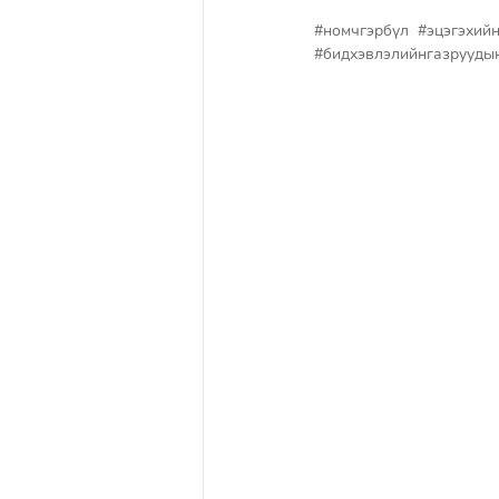
#номчгэрбүл
#эцэгэхий
#бидхэвлэлийнгазрууды