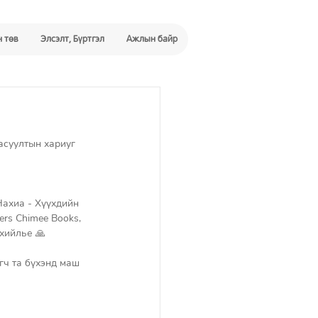
 төв
Элсэлт, Бүртгэл
Ажлын байр
асуултын хариуг 
ахиа - Хүүхдийн 
rs Chimee Books, 
хийлье 🙏
агч та бүхэнд маш 