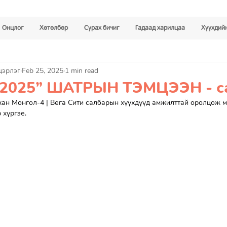
Онцлог
Хөтөлбөр
Сурах бичиг
Гадаад харилцаа
Хүүхдийн
цэрлэг
Feb 25, 2025
1 min read
2025” ШАТРЫН ТЭМЦЭЭН - с
хан Монгол-4 | Вега Сити салбарын хүүхдүүд амжилттай оролцож м
 хүргэе. 