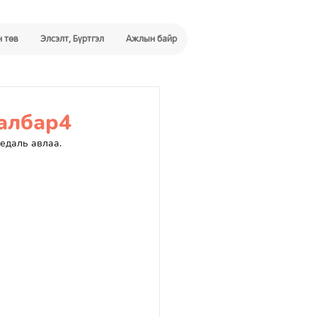
 төв
Элсэлт, Бүртгэл
Ажлын байр
албар4
едаль авлаа. 