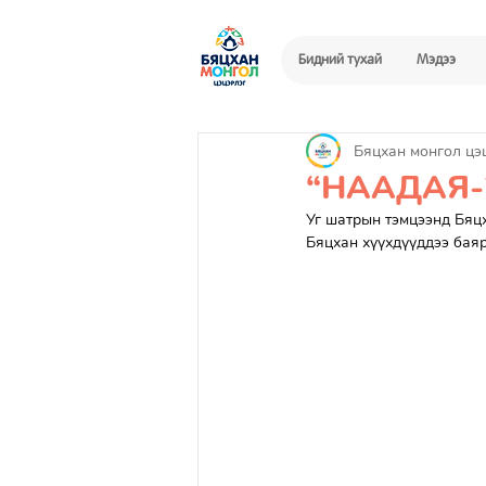
Бидний тухай
Мэдээ
Бяцхан монгол цэ
“НААДАЯ-
Уг шатрын тэмцээнд Бяц
Бяцхан хүүхдүүддээ баяр