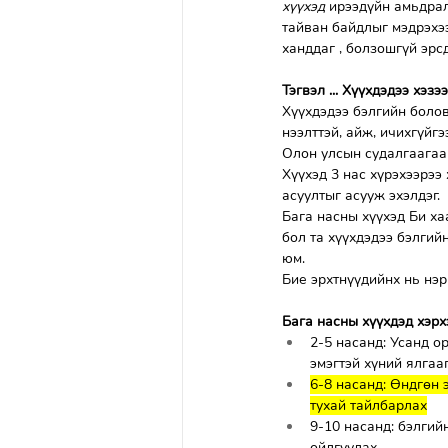
хүүхэд 
ирээдүйн амьдрал
тайван байдлыг мэдрэхээ
ханддаг , болзошгүй эрс
Тэгвэл ... Хүүхдэдээ хэз
Хүүхдэдээ бэлгийн болов
нээлттэй, айж, ичихгүйг
Олон улсын судалгаагаар
Хүүхэд 3 нас хүрэхээрээ
асуултыг асууж эхэлдэг.
Бага насны хүүхэд Би хаа
бол та хүүхдэдээ бэлгий
юм.
Бие эрхтнүүдийнх нь нэр
Бага насны хүүхдэд хэрх
2-5 насанд: Усанд ор
эмэгтэй хүний ялгаа
6-8 насанд: Өндгөн 
тухай тайлбарлах
9-10 насанд: бэлгий
ойлгуулах