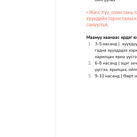
-Жич: Хүү, охин тань 
хүүхдийн тархи таны хэ
сануулъя.
Маамуу хаанаас ирдэг ю
3-5 насанд |  хүүхд
гадна хүүхдэдээ хэр
харилцан яриа үүсгэ
6-8 насанд | эцэг э
үүсгэх, ярилцах, ойл
9-10 насанд | Өөрт 