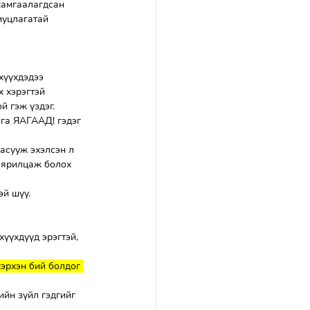
хамгаалагдсан 
иуцлагатай 
хүүхдэдээ 
х хэрэгтэй
й гэж үздэг.
нга ЯАГААД! гэдэг 
 асууж эхэлсэн л 
 ярилцаж болох 
эй шүү.
хүүхдүүд эрэгтэй, 
хэрхэн бий болдог 
ийн зүйл гэдгийг 