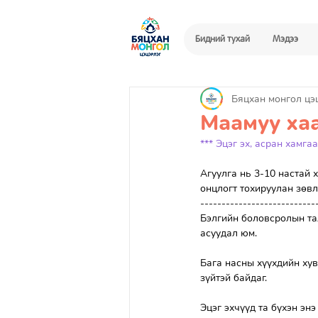
Бидний тухай
Мэдээ
Бяцхан монгол цэ
Маамуу хаа
*** Эцэг эх, асран хамг
Агуулга нь 3-10 настай 
онцлогт тохируулан зөв
---------------------------
Бэлгийн боловсролын тал
асуудал юм.
Бага насны хүүхдийн хув
зүйтэй байдаг.
Эцэг эхчүүд та бүхэн энэ