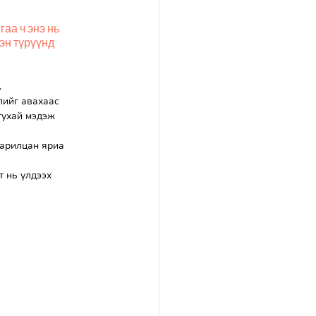
аа ч энэ нь 
эн түрүүнд 
.
лийг авахаас 
тухай мэдэж 
харилцан яриа 
т нь үлдээх