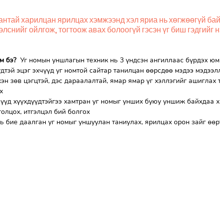
тантай харилцан ярилцах хэмжээнд хэл яриа нь хөгжөөгүй байг
лснийг ойлгож, тогтоож авах болоогүй гэсэн үг биш гэдгийг н
м бэ?
  Уг номын уншлагын техник нь 3 үндсэн ангиллаас бүрдэх юм
үүдтэй эцэг эхчүүд уг номтой сайтар танилцан өөрсдөө мэдээ мэдээл
хэн зөв цэгцтэй, дэс дараалалтай, ямар ямар үг хэллэгийг ашиглах 
х
хчүүд хүүхдүүдтэйгээ хамтран уг номыг унших буюу уншиж байхдаа 
голцох, итгэлцэл бий болгох
нь бие даалган уг номыг уншуулан таниулах, ярилцах орон зайг өөр