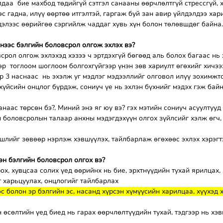
даа  бие махбод төдийгүй сэтгэл санааны өөрчлөлтгүй стрессгүй, 
с гадна, илүү өөртөө итгэлтэй, гаргаж буй зан авир үйлдэлдээ хар
дэлээс өөрийгөө сэргийлж чаддаг хувь хүн болон төлөвшдөг байна.
ээнээс бэлгийн боловсрол олгож эхлэх вэ?
срол олгож эхлэхэд хэзээ ч эртдэхгүй бөгөөд аль болох багаас нь 
ээр  тоглоом шоглоом болгохгүйгээр үнэн зөв хариулт өгөхийг хичээ
 3 наснаас  нь эхэлж уг мэдлэг мэдээллийг олговол илүү зохимжто
 хүйсийн онцлог бүрдэж, сониуч үе нь эхлэн бүхнийг мэдэх гэж бай
наас төрсөн бэ?, Миний энэ яг юу вэ? гэх мэтийн сониуч асуултууд
н боловсролын талаар анхны мэдэгдэхүүн олгох зүйлсийг хэлж өгч,
шлийг зөвөөр нэрлэж хэвшүүлэх, тайлбарлаж өгөхөөс эхлэх хэрэгт
эн бэлгийн боловсрол олгох вэ?
ох, хувцсаа солих үед өөрийнх нь бие, эрхтнүүдийн тухай ярилцах, 
г харьцуулах, онцлогийг тайлбарлах
эс болон эр бэлгийн эс, насанд хүрсэн хүмүүсийн харилцаа, хүүхэд 
н өсөлтийн үед биед нь гарах өөрчлөлтүүдийн тухай, тэдгээр нь хэв