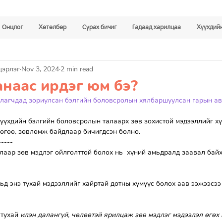
Онцлог
Хөтөлбөр
Сурах бичиг
Гадаад харилцаа
Хүүхдийн
цэрлэг
Nov 3, 2024
2 min read
наас ирдэг юм бэ?
аалагчдад зориулсан бэлгийн боловсролын хялбаршуулсан гарын ав
хүүхдийн бэлгийн боловсролын талаарх зөв зохистой мэдээллийг х
лөгөө, зөвлөмж байдлаар бичигдсэн болно.
-----
аар зөв мэдлэг ойлголттой болох нь  хүний амьдралд заавал байх
ьд энэ тухай мэдээллийг хайртай дотны хүмүүс болох аав ээжээсээ
 тухай 
илэн далангүй, чөлөөтэй ярилцаж зөв мэдлэг мэдээлэл өгөх