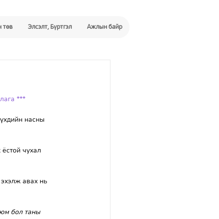
 төв
Элсэлт, Бүртгэл
Ажлын байр
лага ***
үүхдийн насны 
 ёстой чухал 
 эхэлж авах нь 
 юм бол таны 