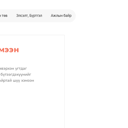
 төв
Элсэлт, Бүртгэл
Ажлын байр
мээн
вэрхэн угтдаг 
 бүтээгдэхүүнийг 
айртай шүү хэмээн 