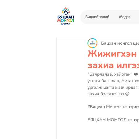
Бидний тухай
Мэдээ
Бяцхан монгол цэ
Жижигхэн 
захиа илгэ
“Баярлалаа, хайртай” ❤️
угтагч багшдаа, Амтат х
үргэлж цагтаа авчирдаг 
захиа бэлэглэжээ.😊
#Бяцхан
 Монгол цэцэрлэг
БЯЦХАН МОНГОЛ цэцэр