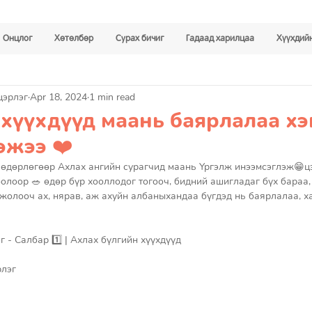
Онцлог
Хөтөлбөр
Сурах бичиг
Гадаад харилцаа
Хүүхдийн
цэрлэг
Apr 18, 2024
1 min read
хүүхдүүд маань баярлалаа хэ
эжээ ❤️
 өдөрлөгөөр Ахлах ангийн сурагчид маань Үргэлж инээмсэглэж😁цэ
оолоор 🥗 өдөр бүр хооллодог тогооч, бидний ашигладаг бүх бараа,
жолооч ах, нярав, аж ахуйн албаныхандаа бүгдэд нь баярлалаа, х
 - Салбар 1️⃣ | Ахлах бүлгийн хүүхдүүд 
лэг