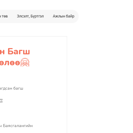
 төв
Элсэлт, Бүртгэл
Ажлын байр
йн Багш
өлөө🤗
агдсан багш 
👏
ч Баясгалангийн 