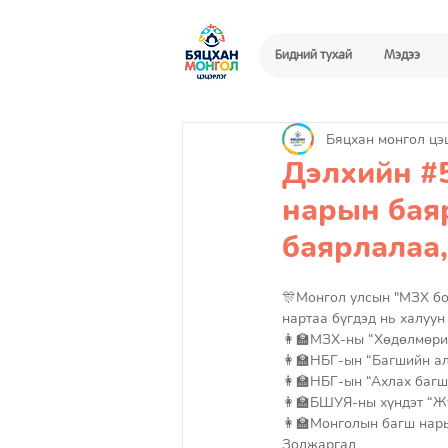
Бидний тухай
Мэдээ
Бяцхан монгол цэ
Дэлхийн #
нарын бая
баярлалаа,
🎊Монгол улсын "МЗХ бо
нартаа бүгдэд нь халуун 
👩‍🏫МЗХ-ны “Хөдөлмөр
👩‍🏫НБГ-ын “Багшийн ал
👩‍🏫НБГ-ын “Ахлах баг
👩‍🏫БШУЯ-ны хүндэт “Жу
👩‍🏫Монголын багш нар
Золжаргал 