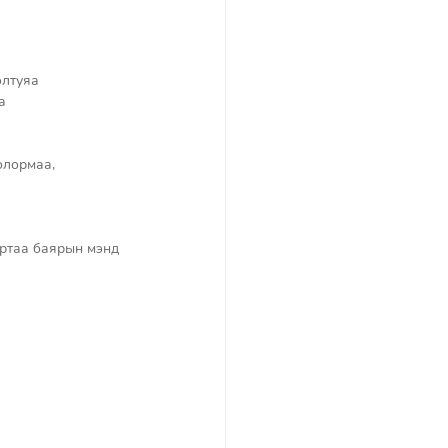
лтуяа 
а 
олормаа, 
ртаа баярын мэнд 