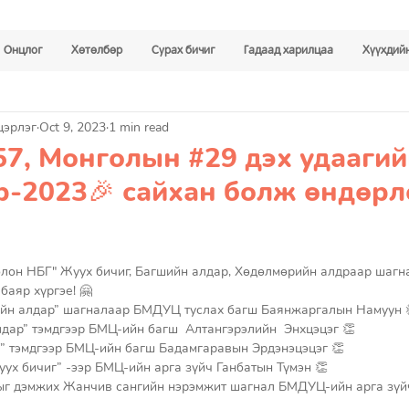
Онцлог
Хөтөлбөр
Сурах бичиг
Гадаад харилцаа
Хүүхдийн
цэрлэг
Oct 9, 2023
1 min read
57, Монголын #29 дэх удааги
р-2023🎉 сайхан болж өндөрл
лон НБГ" Жуух бичиг, Багшийн алдар, Хөдөлмөрийн алдраар шагн
баяр хүргэе! 🤗
ийн алдар” шагналаар БМДУЦ туслах багш Баянжаргалын Намуун 
дар” тэмдгээр БМЦ-ийн багш  Алтангэрэлийн  Энхцэцэг 👏
ш” тэмдгээр БМЦ-ийн багш Бадамгаравын Эрдэнэцэцэг 👏
ух бичиг” -ээр БМЦ-ийн арга зүйч Ганбатын Түмэн 👏
ыг дэмжих Жанчив сангийн нэрэмжит шагнал БМДУЦ-ийн арга зүй