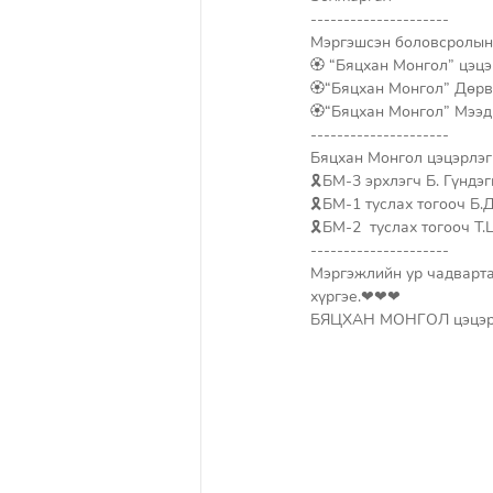
---------------------
Мэргэшсэн боловсролын
🏵 “Бяцхан Монгол” цэц
🏵“Бяцхан Монгол” Дөрв
🏵“Бяцхан Монгол” Мээд
---------------------
Бяцхан Монгол цэцэрлэг
🎗БМ-3 эрхлэгч Б. Гүндэ
🎗БМ-1 туслах тогооч Б.
🎗БМ-2  туслах тогооч Т
---------------------
Мэргэжлийн ур чадварта
хүргэе.❤❤❤
БЯЦХАН МОНГОЛ цэцэр