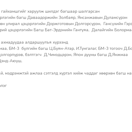
 гайхамшгийг харуулж шилдэг багшаар шалгарсан 
эрлэгийн багш Даваадоржийн Золбаяр, Янсанжавын Дуламсүрэн 
өн улирал цэцэрлэгийн Доржготовын Долгорсүрэн,  Гансүхийн Гэрэ
рий цэцэрлэгийн Багш Бат-Эрдэнийн Гантуяа,  Далайгийн Болорма
 ахмадуудаа алдаршуулъя хүрээнд 
гмаа, БМ-3  бүлгийн багш Ц.Буян-Атар, И.Тунгалаг, БМ-3 тогооч Д.Б
Долгорпүрэв, бэлтгэгч  Д.Чимэдцэрэн, Япон дууны багш Д.Янжмаа
.Цэнд-Аюуш, 
й, мэдрэмжтэй ажлаа сэтгэлд хүртэл хийж чаддаг хөөрхөн багш на
лэг