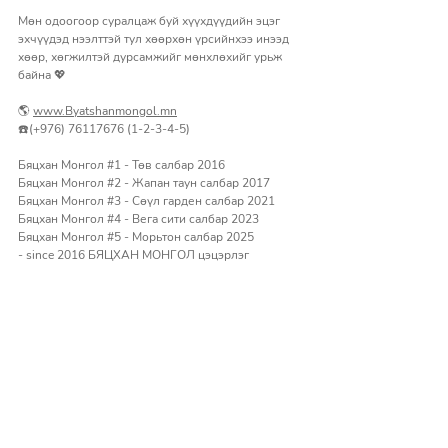
Мөн одоогоор суралцаж буй хүүхдүүдийн эцэг 
эхчүүдэд нээлттэй тул хөөрхөн үрсийнхээ инээд 
хөөр, хөгжилтэй дурсамжийг мөнхлөхийг урьж 
байна 💖
🌎 
www.Byatshanmongol.mn
☎️(+976) 76117676 (1-2-3-4-5)
Бяцхан Монгол 
#1
 - Төв салбар 2016 
Бяцхан Монгол 
#2
 - Жапан таун салбар 2017
Бяцхан Монгол 
#3
 - Сөүл гарден салбар 2021
Бяцхан Монгол 
#4
 - Вега сити салбар 2023
Бяцхан Монгол 
#5
 - Морьтон салбар 2025
- since 2016 БЯЦХАН МОНГОЛ цэцэрлэг