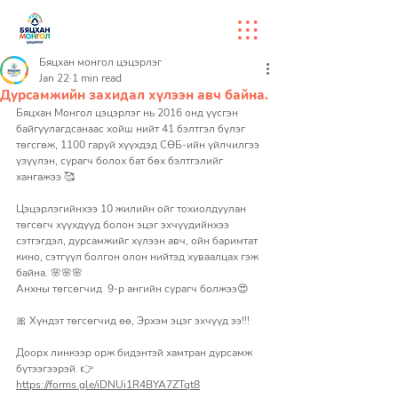
Бяцхан монгол цэцэрлэг
Jan 22
1 min read
Дурсамжийн захидал хүлээн авч байна.
Бяцхан Монгол цэцэрлэг нь 2016 онд үүсгэн 
байгуулагдсанаас хойш нийт 41 бэлтгэл бүлэг 
төгсгөж, 1100 гаруй хүүхдэд СӨБ-ийн үйлчилгээ 
үзүүлэн, сурагч болох бат бөх бэлтгэлийг 
хангажээ 🥰
Цэцэрлэгийнхээ 10 жилийн ойг тохиолдуулан 
төгсөгч хүүхдүүд болон эцэг эхчүүдийнхээ 
сэтгэгдэл, дурсамжийг хүлээн авч, ойн баримтат 
кино, сэтгүүл болгон олон нийтэд хуваалцах гэж 
байна. 🌸🌸🌸 
Анхны төгсөгчид  9-р ангийн сурагч болжээ😍
🎀 Хүндэт төгсөгчид өө, Эрхэм эцэг эхчүүд ээ!!! 
Доорх линкээр орж бидэнтэй хамтран дурсамж 
бүтээгээрэй. 👉
https://forms.gle/iDNUi1R4BYA7ZTqt8