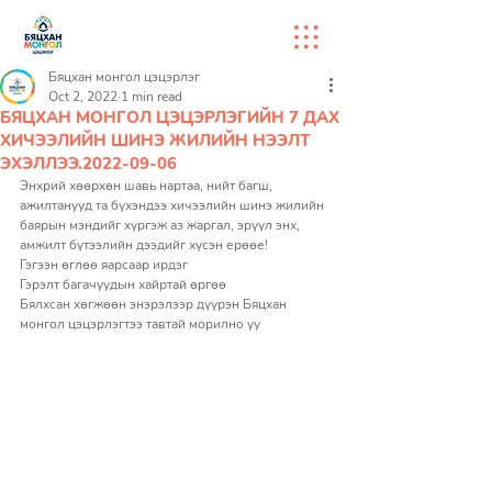
Бяцхан монгол цэцэрлэг
Oct 2, 2022
1 min read
БЯЦХАН МОНГОЛ ЦЭЦЭРЛЭГИЙН 7 ДАХ
ХИЧЭЭЛИЙН ШИНЭ ЖИЛИЙН НЭЭЛТ
ЭХЭЛЛЭЭ.2022-09-06
Энхрий хөөрхөн шавь нартаа, нийт багш, 
ажилтанууд та бүхэндээ хичээлийн шинэ жилийн 
баярын мэндийг хүргэж аз жаргал, эрүүл энх, 
амжилт бүтээлийн дээдийг хүсэн ерөөе!
Гэгээн өглөө яарсаар ирдэг
Гэрэлт багачуудын хайртай өргөө
Бялхсан хөгжөөн энэрэлээр дүүрэн Бяцхан 
монгол цэцэрлэгтээ тавтай морилно уу