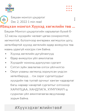
Бяцхан монгол цэцэрлэг
Dec 2, 2022
1 min read
#Бяцхан монгол Хүүхэд хөгжлийн төв ...
Бяцхан Монгол цэцэрлэгийн харъяалал бүхий 6-
12 насны хүүхдийн чөлөөт цагаа сонирхолтой, 
хөгжилтэй, бүтээлчээр өнгөрөөх хөгжүүлэх цогц 
хөтөлбөртэй хүүхэд хөгжлийн өдөр өнжүүлэх төв 
маань удахгүй нээгдэх гэж байна. 
Хүүхэд хөгжлийн дугуйлангууд 
Өдөр өнжүүлэх үйл ажиллагаа 
Хүүхдийг номонд дурлуулах сургалт 
Сэтгэл зүйн зөвлөгөө олгох үйлчилгээ 
Оюун ухааны хөгжилд зориулсан үндсэн 
хөтөлбөрүүд ... гэх зэрэг сургалтуудыг 
хүүхдийн тав тухтай орчныг ханган чадварлаг 
багш нараар чанартай сургалтыг олгохоор 
ХАРИЛЦАА, ХАНДЛАГА, ХҮМҮҮЖИЛ-д 
суурилан үйл ажиллагаагаа явуулахаар 
зорьж байна. 
#Хүүхэдхөгжлийнтөв
# 