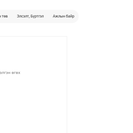
 төв
Элсэлт, Бүртгэл
Ажлын байр
лгэн өгөх 