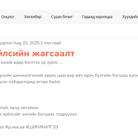
Онцлог
Хөтөлбөр
Сурах бичиг
Гадаад харилцаа
Хүүхдийн
цэрлэг
Aug 25, 2025
1 min read
йлсийн жагсаалт
хний өдөр бэлтгэх эд зүйлс ...
рхойн шинжилгээний хариу цаасаар авч ирэн бүлгийн багшид хүлээ
сэн лабораторид өгсөн байх) 
тай, хөлд эвтэйхэн 
ах зүйлсийг ангийн багшаас тодруулах 
ал
#уснысав
#ШИНЖИЛГЭЭ