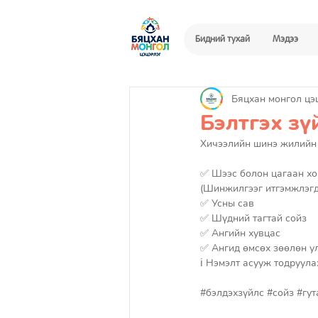
Бидний тухай
Мэдээ
Бяцхан монгол цэ
Бэлтгэх зү
Хичээлийн шинэ жилийн э
✅ Шээс болон цагаан хо
(Шинжилгээг итгэмжлэгд
✅ Усны сав
✅ Шүдний тагтай сойз 
✅ Ангийн хувцас 
✅ Ангид өмсөх зөөлөн ул
ℹ️ Нэмэлт асууж тодруул
#бэлдэхзүйлс
#сои
̆з 
#гут