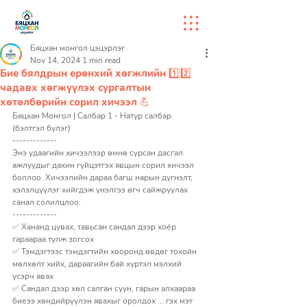
Бяцхан монгол цэцэрлэг
Nov 14, 2024
1 min read
Бие бялдрын ерөнхий хөгжлийн 1️⃣2️⃣
чадавх хөгжүүлэх сургалтын
хөтөлбөрийн сорил хичээл 💪
Бяцхан Монгол | Салбар 1 - Натур салбар 
(бэлтгэл бүлэг)
-------------
Энэ удаагийн хичээлээр өмнө сурсан дасгал 
ажлуудыг дахин гүйцэтгэх явцын сорил хичээл 
боллоо. Хичээлийн дараа багш нарын дүгнэлт, 
хэлэлцүүлэг хийгдэж үнэлгээ өгч сайжруулах 
санал солилцлоо. 
-------------
✅ Хананд цувах, тавьсан сандал дээр хоёр 
гараараа тулж зогсох 
✅ Тэмдэгтээс тэмдэгтийн хооронд өвдөг тохойн 
мөлхөлт хийх, дараагийн бай хүртэл мэлхий 
үсэрч явах 
✅ Сандал дээр хөл салган суун, гарын алхаараа 
биеээ хөндийрүүлэн явахыг оролдох ... гэх мэт 