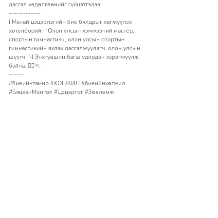
дасгал хөдөлгөөнийг гүйцэтгэлээ. 
-------------
ℹ️ Манай цэцэрлэгийн бие бялдрыг хөгжүүлэх 
хөтөлбөрийг “Олон улсын хэмжээний мастер, 
спортын гимнастикч, олон улсын спортын 
гимнастикийн ахлах дасгалжуулагч, олон улсын 
шүүгч” Ч.Энхтүвшин багш удирдан хэрэгжүүлж 
байна. 🏃‍♀️🏃 
------
#биеийнтамир
#ХӨГЖИЛ
#биеийнхөгжил
#БяцханМонгол
#Цэцэрлэг
#Зөвлөмж