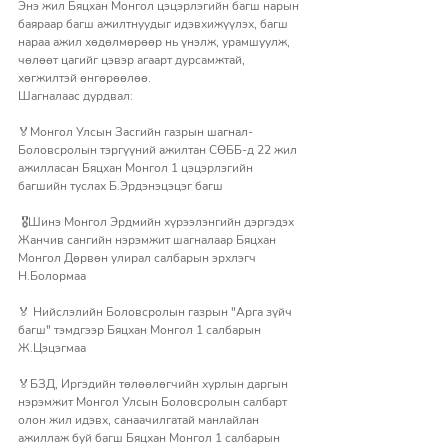
Энэ жил Бяцхан Монгол цэцэрлэгийн багш нарын 
баяраар багш ажилтнуудыг идэвхижүүлэх, багш 
нараа ажил хөдөлмөрөөр нь үнэлж, урамшуулж, 
чөлөөт цагийг цэвэр агаарт дурсамжтай, 
хөгжилтэй өнгөрөөлөө.
Шагналаас дурдвал:
🏅Монгол Улсын Засгийн газрын шагнал-
Боловсролын тэргүүний ажилтан СӨББ-д 22 жил 
ажилласан Бяцхан Монгол 1 цэцэрлэгийн 
багшийн туслах Б.Эрдэнэцэцэг багш
 🎖️Шинэ Монгол Эрдмийн хүрээлэнгийн дэргэдэх 
Жанчив сангийн нэрэмжит шагналаар Бяцхан 
Монгол Дөрвөн улирал салбарын эрхлэгч 
Н.Болормаа
🏅 Нийслэлийн Боловсролын газрын "Арга зүйч 
багш" тэмдгээр Бяцхан Монгол 1 салбарын 
Ж.Цэцэгмаа 
🏅БЗД, Иргэдийн төлөөлөгчийн хурлын даргын 
нэрэмжит Монгол Улсын Боловсролын салбарт 
олон жил идэвх, санаачилгатай манлайлан 
ажиллаж буй багш Бяцхан Монгол 1 салбарын 