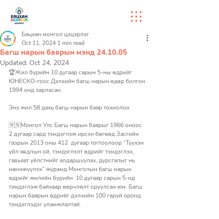
Бяцхан монгол цэцэрлэг
Oct 11, 2024
1 min read
Багш нарын баярын мэнд 24.10.05
Updated:
Oct 24, 2024
🏆Жил бүрийн 10 дугаар сарын 5-ны өдрийг 
ЮНЕСКО-гоос Дэлхийн багш нарын өдөр болгон 
1994 онд зарласан. 
Энэ жил 58 дахь багш нарын баяр тохиолоо.
🇲🇳Монгол Улс Багш нарын баярыг 1966 оноос 
2 дугаар сард тэмдэглэж ирсэн бөгөөд Засгийн 
газрын 2013 оны 412  дугаар тогтоолоор “Түүхэн 
үйл явдлын ой, тэмдэглэлт өдрийг тэмдэглэх, 
гавьяат үйлстнийг алдаршуулах, дурсгалыг нь 
мөнхжүүлэх” журамд Монголын багш нарын 
өдрийг жилийн бүрийн  10 дугаар сарын 5-нд 
тэмдэглэж байхаар өөрчлөлт оруулсан юм. Багш 
нарын баярын өдрийг дэлхийн 100 гаруй оронд 
тэмдэглэдэг уламжлалтай.