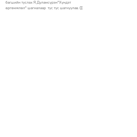
багшийн туслах Я.Дуламсүрэн"Хүндэт 
өргөмжлөл" шагналаар  тус тус шагнуулав.👏